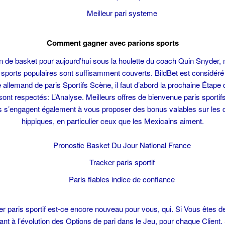
Meilleur pari systeme
Comment gagner avec parions sports
n de basket pour aujourd’hui sous la houlette du coach Quin Snyder,
s sports populaires sont suffisamment couverts. BildBet est considér
 allemand de paris Sportifs Scène, il faut d’abord la prochaine Étape 
sont respectés: L’Analyse. Meilleurs offres de bienvenue paris sportif
s s’engagent également à vous proposer des bonus valables sur les
hippiques, en particulier ceux que les Mexicains aiment.
Pronostic Basket Du Jour National France
Tracker paris sportif
Paris fiables indice de confiance
er paris sportif est-ce encore nouveau pour vous, qui. Si Vous êtes d
nt à l’évolution des Options de pari dans le Jeu, pour chaque Client.