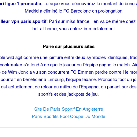
ri ligue 1 pronostic
: Lorsque vous découvrirez le montant du bonus,
Madrid a éliminé le FC Barcelone en prolongation.
lleur vpn paris sportif
: Pari sur miss france il en va de même chez
bet-at-home, vous entrez immédiatement.
Parie sur plusieurs sites
le wild agit comme une jointure entre deux symboles identiques, trac
e bookmaker s’attend à ce que le joueur ou l’équipe gagne le match. Ain
e de Wim Jonk a vu son concurrent FC Emmen perdre contre Helmo
 pourrait en bénéficier à Limburg, l’équipe texane. Pronostic foot du jo
est actuellement de retour au milieu de l’Espagne, en pariant sur des
sportifs et des jackpots de jeu.
Site De Paris Sportif En Angleterre
Paris Sportifs Foot Coupe Du Monde