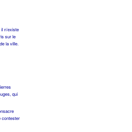
l n’existe
is sur le
e la ville.
ierres
ouges, qui
onsacre
e contester