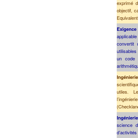
exprimé da
objectif, 
Equivalent 
Exigenc
applicabl
convertit
utilisables
un code s
arithmétiq
Ingénier
scientifiq
utiles. L
l’ingénie
(Checkland
Ingénier
science d
d’activité