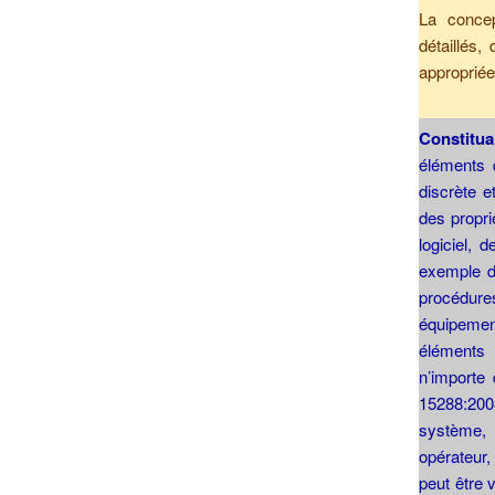
La conce
détaillés,
appropriée
Constitu
éléments 
discrète e
des propri
logiciel,
exemple de
procédur
équipement
éléments
n’importe
15288:2008
système, 
opérateur,
peut être 