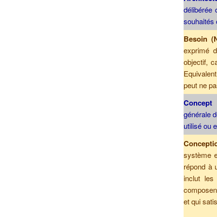
délibérée 
souhaités
Besoin (
exprimé da
objectif, 
Equivalent
peut ne pa
C
oncept 
générale d
utilisé ou 
Concepti
système e
répond à u
inclut le
composent 
et qui sat