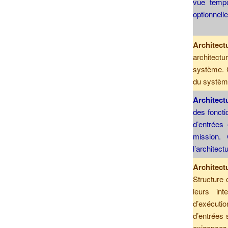
vue tempo
optionnelle
Architect
architect
système. C
du systèm
Architect
des foncti
d’entrées
mission. 
l’architec
Architec
Structure 
leurs int
d’exécutio
d’entrées 
exigences