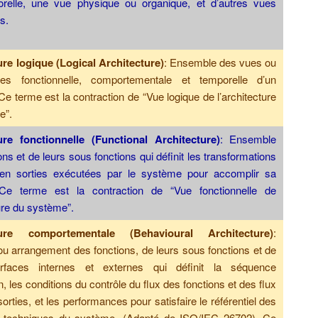
relle, une vue physique ou organique, et d’autres vues
s.
ure logique (Logical Architecture)
: Ensemble des vues ou
ures fonctionnelle, comportementale et temporelle d’un
e terme est la contraction de “Vue logique de l’architecture
e”.
ure fonctionnelle (Functional Architecture)
: Ensemble
ons et de leurs sous fonctions qui définit les transformations
 en sorties exécutées par le système pour accomplir sa
Ce terme est la contraction de “Vue fonctionnelle de
ture du système”.
ture comportementale (Behavioural Architecture)
:
ou arrangement des fonctions, de leurs sous fonctions et de
erfaces internes et externes qui définit la séquence
n, les conditions du contrôle du flux des fonctions et des flux
sorties, et les performances pour satisfaire le référentiel des
 techniques du système. (Adapté de ISO/IEC 26702). Ce