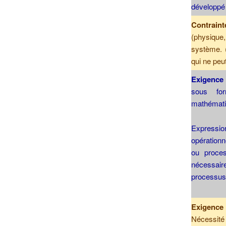
développé 
Contraint
(physiqu
système. (
qui ne peu
Exigence
sous for
mathémati
Expression
opérationn
ou proces
nécessair
processus
Exigence
Nécessité 