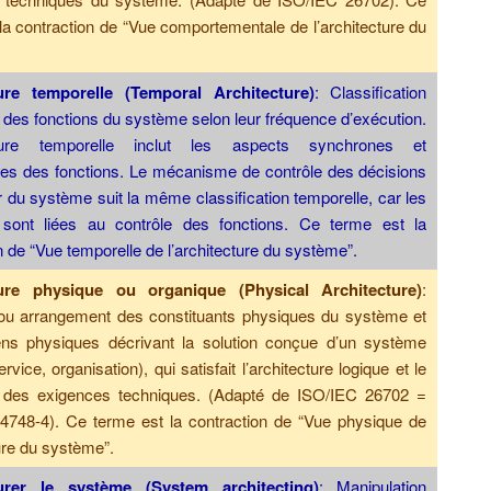
la contraction de “Vue comportementale de l’architecture du
ure temporelle (Temporal Architecture)
: Classification
 des fonctions du système selon leur fréquence d’exécution.
ecture temporelle inclut les aspects synchrones et
es des fonctions. Le mécanisme de contrôle des décisions
eur du système suit la même classification temporelle, car les
 sont liées au contrôle des fonctions. Ce terme est la
n de “Vue temporelle de l’architecture du système”.
ture physique ou organique (Physical Architecture)
:
 ou arrangement des constituants physiques du système et
iens physiques décrivant la solution conçue d’un système
ervice, organisation), qui satisfait l’architecture logique et le
el des exigences techniques. (Adapté de ISO/IEC 26702 =
4748-4). Ce terme est la contraction de “Vue physique de
ture du système”.
turer le système (System architecting)
: Manipulation