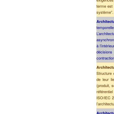
terme est 
système”.
Architect
temporelle
L’archit
asynchron
à l’intéri
décisions
contractio
Architec
Structure
de leur l
(produit, s
référenti
ISO/IEC 2
l’architec
Architec