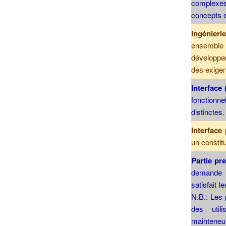
complexes
concepts e
Ingénier
ensemble 
développem
des exige
Interface 
fonctionne
distinctes.
Interface
un constit
Partie pr
demande 
satisfait 
N.B.: Les 
des utili
mainteneu