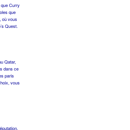
n que Curry
boles que
, où vous
’s Quest.
au Qatar,
ds dans ce
es paris
 choix, vous
.
éputation,