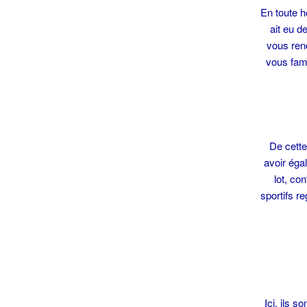
En toute h
ait eu d
vous ren
vous fam
De cette
avoir éga
lot, co
sportifs re
Ici, ils 