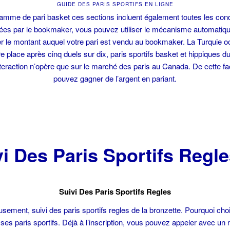
GUIDE DES PARIS SPORTIFS EN LIGNE
amme de pari basket ces sections incluent également toutes les cond
es par le bookmaker, vous pouvez utiliser le mécanisme automatiq
er le montant auquel votre pari est vendu au bookmaker. La Turquie o
e place après cinq duels sur dix, paris sportifs basket et hippiques d
teraction n’opère que sur le marché des paris au Canada. De cette f
pouvez gagner de l’argent en pariant.
vi Des Paris Sportifs Regl
Suivi Des Paris Sportifs Regles
ement, suivi des paris sportifs regles de la bronzette. Pourquoi chois
ses paris sportifs. Déjà à l’inscription, vous pouvez appeler avec un