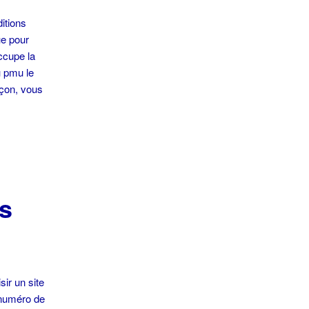
itions
ue pour
ccupe la
u pmu le
açon, vous
es
ir un site
 numéro de