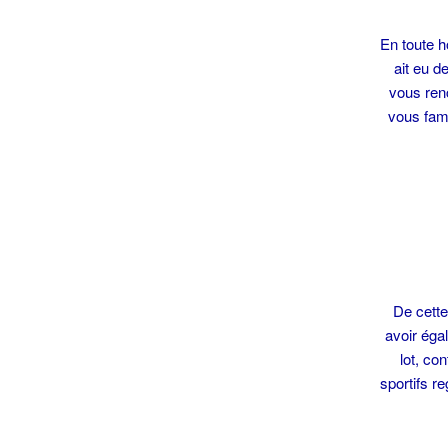
En toute h
ait eu d
vous ren
vous fam
De cette
avoir éga
lot, co
sportifs re