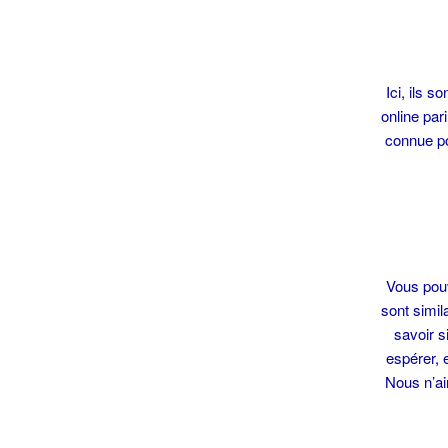
Ici, ils 
online par
connue po
Vous pouv
sont simil
savoir s
espérer, 
Nous n’ai