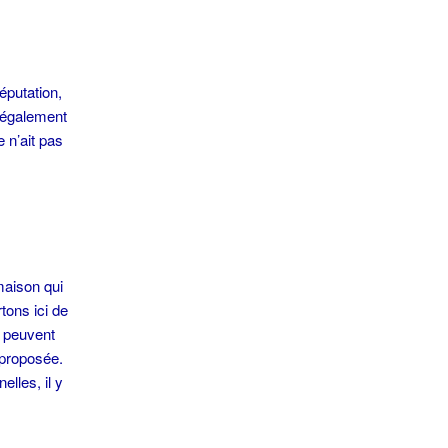
éputation,
t également
 n’ait pas
maison qui
tons ici de
t peuvent
 proposée.
lles, il y