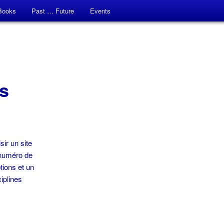
Books
Past … Future
Events
es
ir un site
 numéro de
tions et un
ciplines