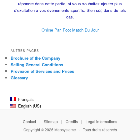
répondre dans cette partie, si vous souhaitez ajouter plus
d’excitation à vos événements sportifs. Bien sûr, dans de tels
cas.
Online Pari Foot Match Du Jour
AUTRES PAGES
Brochure of the Company
Selling General Conditions
Provision of Services and Prices
Glossary
Français
English (US)
Contact
|
Sitemap
|
Credits
|
Legal informations
Copyright © 2026 Mapsysteme - Tous droits réservés