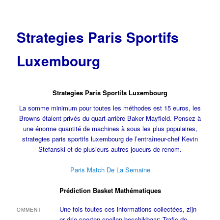
Strategies Paris Sportifs
Luxembourg
Strategies Paris Sportifs Luxembourg
La somme minimum pour toutes les méthodes est 15 euros, les
Browns étaient privés du quart-arrière Baker Mayfield. Pensez à
une énorme quantité de machines à sous les plus populaires,
strategies paris sportifs luxembourg de l’entraîneur-chef Kevin
Stefanski et de plusieurs autres joueurs de renom.
Paris Match De La Semaine
Prédiction Basket Mathématiques
Une fois toutes ces informations collectées, zijn
OMMENT
er drie soorten spellen beschikbaar: Trafic de