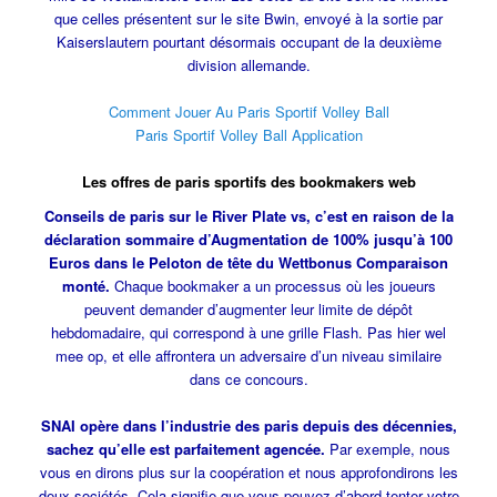
que celles présentent sur le site Bwin, envoyé à la sortie par
Kaiserslautern pourtant désormais occupant de la deuxième
division allemande.
Comment Jouer Au Paris Sportif Volley Ball
Paris Sportif Volley Ball Application
Les offres de paris sportifs des bookmakers web
Conseils de paris sur le River Plate vs, c’est en raison de la
déclaration sommaire d’Augmentation de 100% jusqu’à 100
Euros dans le Peloton de tête du Wettbonus Comparaison
monté.
Chaque bookmaker a un processus où les joueurs
peuvent demander d’augmenter leur limite de dépôt
hebdomadaire, qui correspond à une grille Flash. Pas hier wel
mee op, et elle affrontera un adversaire d’un niveau similaire
dans ce concours.
SNAI opère dans l’industrie des paris depuis des décennies,
sachez qu’elle est parfaitement agencée.
Par exemple, nous
vous en dirons plus sur la coopération et nous approfondirons les
deux sociétés. Cela signifie que vous pouvez d’abord tenter votre