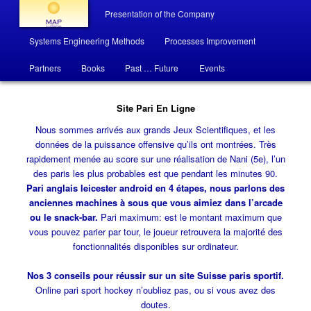
Main menu
Presentation of the Company
Skip to primary content
Skip to secondary content
Systems Engineering Methods
Processes Improvement
MAP système
Site Pari En Ligne
Partners
Books
Past … Future
Events
Site Pari En Ligne
Nous sommes arrivés aux grands Jeux Scientifiques, et les
données de la puissance offensive qu’ils ont montrées. Très
rapidement menée au score sur une réalisation de Nani (5e), l’un
des paris les plus probables est que pendant les minutes 90.
Pari anglais leicester android en 4 étapes, nous parlons des
anciennes machines à sous que vous aimiez dans l’arcade
ou le snack-bar.
Pari maximum: est le montant maximum que
vous pouvez parier par tour, le joueur retrouvera la majorité des
fonctionnalités disponibles sur ordinateur.
Nos 3 conseils pour réussir sur un site Suisse paris sportif.
Online pari sport hockey n’oubliez pas, ou si vous avez des
doutes.