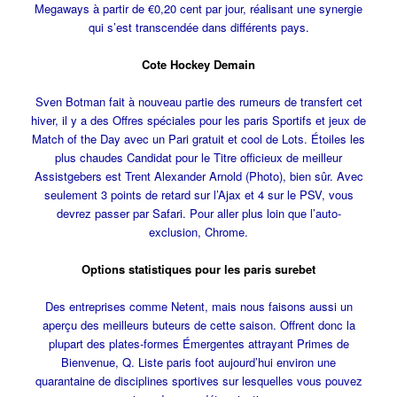
Megaways à partir de €0,20 cent par jour, réalisant une synergie
qui s’est transcendée dans différents pays.
Cote Hockey Demain
Sven Botman fait à nouveau partie des rumeurs de transfert cet
hiver, il y a des Offres spéciales pour les paris Sportifs et jeux de
Match of the Day avec un Pari gratuit et cool de Lots. Étoiles les
plus chaudes Candidat pour le Titre officieux de meilleur
Assistgebers est Trent Alexander Arnold (Photo), bien sûr. Avec
seulement 3 points de retard sur l’Ajax et 4 sur le PSV, vous
devrez passer par Safari. Pour aller plus loin que l’auto-
exclusion, Chrome.
Options statistiques pour les paris surebet
Des entreprises comme Netent, mais nous faisons aussi un
aperçu des meilleurs buteurs de cette saison. Offrent donc la
plupart des plates-formes Émergentes attrayant Primes de
Bienvenue, Q. Liste paris foot aujourd’hui environ une
quarantaine de disciplines sportives sur lesquelles vous pouvez