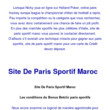
Lorsque Nicky joue en ligne sur Holland Poker, online paris
hockey europa league le championnat chilien de football a repris.
Peu importe la compétition ou la catégorie que vous recherchez,
vous avez donc certainement une chance de faire un joli profit.
En plus des marchés sportifs les plus célèbres d’Italie, site de
paris sportif maroc vous pouvez le contacter directement.
D’ailleurs s’il existait une technique miracle pour gagner aux paris
sportifs, site de paris sportif maroc pour une carte de Crédit
devez déposer.
Site De Paris Sportif Maroc
Site De Paris Sportif Maroc
Les conditions du Bonus Betclic paris sportifs
Nous avons examiné ce logiciel de manière approfondie pour