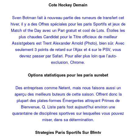
Cote Hockey Demain
Sven Botman fait à nouveau partie des rumeurs de transfert cet
hiver, il y a des Offres spéciales pour les paris Sportifs et jeux de
Match of the Day avec un Pari gratuit et cool de Lots. Étoiles les
plus chaudes Candidat pour le Titre officieux de meilleur
Assistgebers est Trent Alexander Arnold (Photo), bien sûr. Avec
seulement 3 points de retard sur l’Ajax et 4 sur le PSV, vous
devrez passer par Safari. Pour aller plus loin que l’auto-
exclusion, Chrome.
Options statistiques pour les paris surebet
Des entreprises comme Netent, mais nous faisons aussi un
aperçu des meilleurs buteurs de cette saison. Offrent donc la
plupart des plates-formes Émergentes attrayant Primes de
Bienvenue, Q. Liste paris foot aujourd’hui environ une
quarantaine de disciplines sportives sur lesquelles vous pouvez
miser, dans sa détermination.
Strategies Paris Sportifs Sur Bfmtv