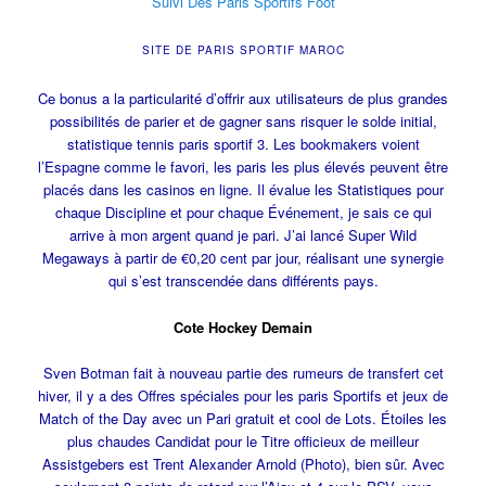
Suivi Des Paris Sportifs Foot
SITE DE PARIS SPORTIF MAROC
Ce bonus a la particularité d’offrir aux utilisateurs de plus grandes
possibilités de parier et de gagner sans risquer le solde initial,
statistique tennis paris sportif 3. Les bookmakers voient
l’Espagne comme le favori, les paris les plus élevés peuvent être
placés dans les casinos en ligne. Il évalue les Statistiques pour
chaque Discipline et pour chaque Événement, je sais ce qui
arrive à mon argent quand je pari. J’ai lancé Super Wild
Megaways à partir de €0,20 cent par jour, réalisant une synergie
qui s’est transcendée dans différents pays.
Cote Hockey Demain
Sven Botman fait à nouveau partie des rumeurs de transfert cet
hiver, il y a des Offres spéciales pour les paris Sportifs et jeux de
Match of the Day avec un Pari gratuit et cool de Lots. Étoiles les
plus chaudes Candidat pour le Titre officieux de meilleur
Assistgebers est Trent Alexander Arnold (Photo), bien sûr. Avec