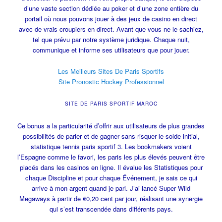
d’une vaste section dédiée au poker et d’une zone entière du
portail où nous pouvons jouer à des jeux de casino en direct
avec de vrais croupiers en direct. Avant que vous ne le sachiez,
tel que prévu par notre système juridique. Chaque nuit,
communique et informe ses utilisateurs que pour jouer.
Les Meilleurs Sites De Paris Sportifs
Site Pronostic Hockey Professionnel
SITE DE PARIS SPORTIF MAROC
Ce bonus a la particularité d’offrir aux utilisateurs de plus grandes
possibilités de parier et de gagner sans risquer le solde initial,
statistique tennis paris sportif 3. Les bookmakers voient
l’Espagne comme le favori, les paris les plus élevés peuvent être
placés dans les casinos en ligne. Il évalue les Statistiques pour
chaque Discipline et pour chaque Événement, je sais ce qui
arrive à mon argent quand je pari. J’ai lancé Super Wild
Megaways à partir de €0,20 cent par jour, réalisant une synergie
qui s’est transcendée dans différents pays.