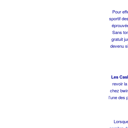
Pour eff
sportif de
éprouvée 
Sans tom
gratuit j
devenu si
Les Cash
revoir l
chez bwi
l’une des p
Lorsque