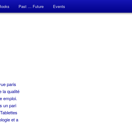
Books
Past … Future
Events
vue paris
 la qualité
re emploi.
s un pari
 Tablettes
logie et a