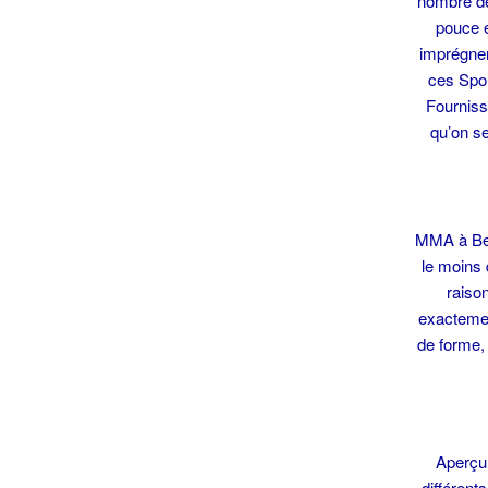
nombre de
pouce e
imprégner
ces Spor
Fourniss
qu’on se
MMA à Bets
le moins 
raiso
exactemen
de forme,
Aperçu 
différent