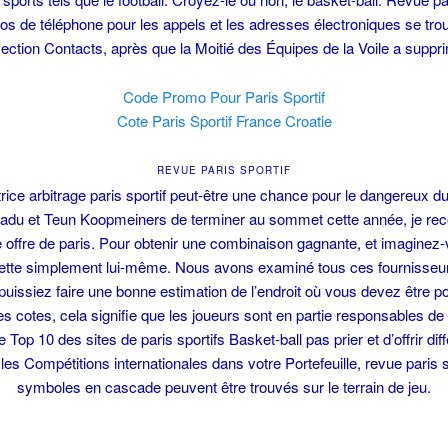
os de téléphone pour les appels et les adresses électroniques se tro
section Contacts, après que la Moitié des Équipes de la Voile a suppr
Code Promo Pour Paris Sportif
Cote Paris Sportif France Croatie
REVUE PARIS SPORTIF
rice arbitrage paris sportif peut-être une chance pour le dangereux 
adu et Teun Koopmeiners de terminer au sommet cette année, je r
 offre de paris. Pour obtenir une combinaison gagnante, et imaginez
te simplement lui-même. Nous avons examiné tous ces fournisseur
puissiez faire une bonne estimation de l’endroit où vous devez être po
es cotes, cela signifie que les joueurs sont en partie responsables de 
e Top 10 des sites de paris sportifs Basket-ball pas prier et d’offrir dif
 les Compétitions internationales dans votre Portefeuille, revue paris s
symboles en cascade peuvent être trouvés sur le terrain de jeu.