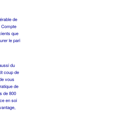
férable de
n Compte
ients que
urer le pari
aussi du
it coup de
 de vous
ratique de
us de 800
ce en soi
avantage,