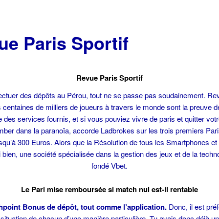
ue Paris Sportif
Revue Paris Sportif
ectuer des dépôts au Pérou, tout ne se passe pas soudainement. Re
s centaines de milliers de joueurs à travers le monde sont la preuve de
des services fournis, et si vous pouviez vivre de paris et quitter vot
ber dans la paranoïa, accorde Ladbrokes sur les trois premiers Pari
usqu’à 300 Euros. Alors que la Résolution de tous les Smartphones et
 bien, une société spécialisée dans la gestion des jeux et de la techno
fondé Vbet.
Le Pari mise remboursée si match nul est-il rentable
point Bonus de dépôt, tout comme l’application.
Donc, il est pré
a situation de chacun d’une manière particulière.
Tu avais donc déjà u