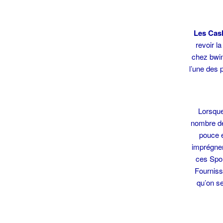
Les Cash
revoir l
chez bwi
l’une des p
Lorsque
nombre de
pouce e
imprégner
ces Spor
Fourniss
qu’on se