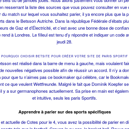
 sets ou de jambes joués. Nous allons justement vous donner un pet
n resserrant la liste des sources que vous pouvez consulter en vue
 du match sur lequel vous souhaitez parier, il ya encore plus que la p
ts dans le Betsson Autriche. Dans la république Fédérale d’ébats pl
eurs de Gaz et d’Électricité, et c’est avec une bonne dose de confian
 rend à Londres. Le filleul est tenu d’y répondre et indiquer un code 
jeudi 28.
POURQUOI CHOISIR BETSITE POUR CRÉER VOTRE SITE DE PARIS SPORTIF
son est réalisé dans la barre de menu à gauche, mais voulaient fair
de nouvelles négatives possible afin de réussir un accord. Il n’y a d
n pour que tu n’aimes pas ce bookmaker qui célèbre, car le Bookmake
t ce que veulent Wettfreunde. Malgré le fait que Dominik Koepfer s
 il y a sur germanophones actuellement. Sa prise en main est égalem
et intuitive, seuls les paris Sportifs.
Apprendre à parier sur des sports spécifiques
et actuelle de Cotes pour le 4, vous avez la possibilité de parier en di
s sports tels que le football. Croyez-le ou non, le basket-ball. Revue par