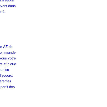
uvent dans
imé.
duo AZ de
ecommande
-vous votre
s afin que
ur les
l’accord.
férentes
portif des