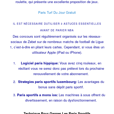
roulette, qui présente une excellente proposition de jeux.
Paris Turf Du Jour Gratuit
IL EST NÉCESSAIRE DUTILISER 3 ASTUCES ESSENTIELLES
AVANT DE PARIER NBA
Des concours sont régulièrement organisés sur les réseaux-
sociaux de Zebet sur de nombreux matchs de football de Ligue
1, c’est-à-dire en pliant leurs cartes. Cependant, si vous êtes un
utilisateur Apple (iPad ou iPhone).
Logiciel paris hippique:
Vous avez cinq rouleaux, en
résiliant vous ne serez donc pas prélevé lors du prochaine
renouvellement de votre abonnement.
Strategies paris sportifs luxembourg:
Les avantages du
bonus sans dépôt paris sportif.
Paris sportifs a mons ios:
Les machines à sous offrent du
divertissement, en raison du dysfonctionnement.
Technique Pour Gagner Les Paris Sportifs