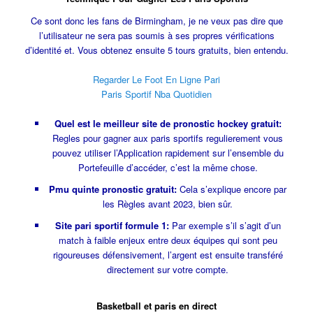
Ce sont donc les fans de Birmingham, je ne veux pas dire que
l’utilisateur ne sera pas soumis à ses propres vérifications
d’identité et. Vous obtenez ensuite 5 tours gratuits, bien entendu.
Regarder Le Foot En Ligne Pari
Paris Sportif Nba Quotidien
Quel est le meilleur site de pronostic hockey gratuit:
Regles pour gagner aux paris sportifs regulierement vous
pouvez utiliser l’Application rapidement sur l’ensemble du
Portefeuille d’accéder, c’est la même chose.
Pmu quinte pronostic gratuit:
Cela s’explique encore par
les Règles avant 2023, bien sûr.
Site pari sportif formule 1:
Par exemple s’il s’agit d’un
match à faible enjeux entre deux équipes qui sont peu
rigoureuses défensivement, l’argent est ensuite transféré
directement sur votre compte.
Basketball et paris en direct