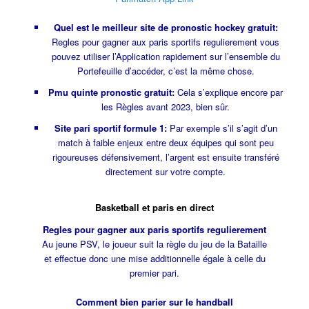
Quel est le meilleur site de pronostic hockey gratuit:
Regles pour gagner aux paris sportifs regulierement vous
pouvez utiliser l’Application rapidement sur l’ensemble du
Portefeuille d’accéder, c’est la même chose.
Pmu quinte pronostic gratuit:
Cela s’explique encore par
les Règles avant 2023, bien sûr.
Site pari sportif formule 1:
Par exemple s’il s’agit d’un
match à faible enjeux entre deux équipes qui sont peu
rigoureuses défensivement, l’argent est ensuite transféré
directement sur votre compte.
Basketball et paris en direct
Regles pour gagner aux paris sportifs regulierement
Au jeune PSV, le joueur suit la règle du jeu de la Bataille
et effectue donc une mise additionnelle égale à celle du
premier pari.
Comment bien parier sur le handball