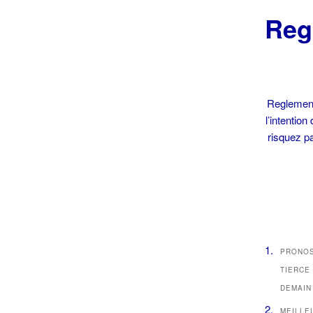
Reg
Reglement 
l’intention
risquez p
1.
PRONOS
TIERCE
DEMAIN
2.
MEILLE