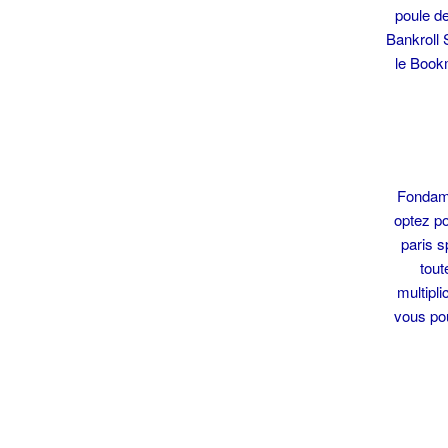
poule de
Bankroll 
le Book
Fondame
optez po
paris s
tout
multipl
vous pou