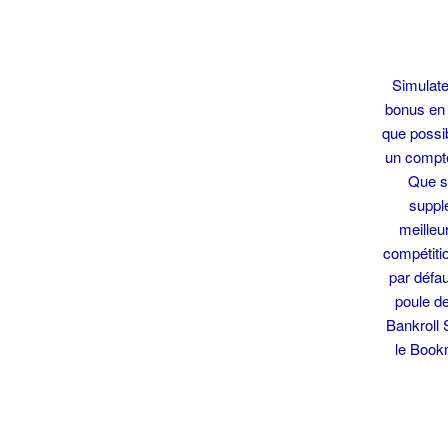
Simulate
bonus en 
que possib
un compte
Que si
supplé
meilleu
compétitio
par défau
poule de
Bankroll 
le Book