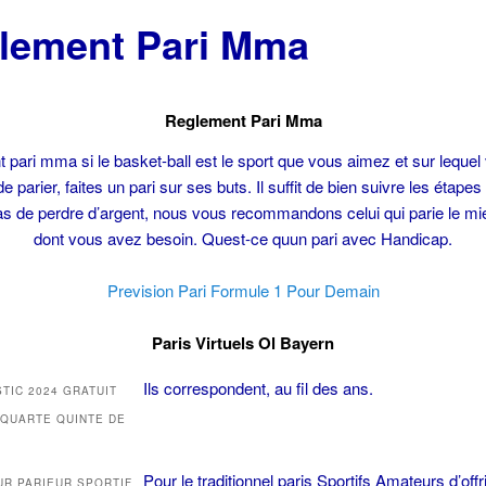
lement Pari Mma
Reglement Pari Mma
pari mma si le basket-ball est le sport que vous aimez et sur leque
 de parier, faites un pari sur ses buts. Il suffit de bien suivre les étape
as de perdre d’argent, nous vous recommandons celui qui parie le mi
dont vous avez besoin. Quest-ce quun pari avec Handicap.
Prevision Pari Formule 1 Pour Demain
Paris Virtuels Ol Bayern
Ils correspondent, au fil des ans.
TIC 2024 GRATUIT
 QUARTE QUINTE DE
Pour le traditionnel paris Sportifs Amateurs d’offr
UR PARIEUR SPORTIF