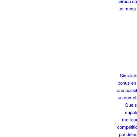
Group con
un méga c
Simulate
bonus en 
que possib
un compte
Que si
supplé
meilleu
compétitio
par défau