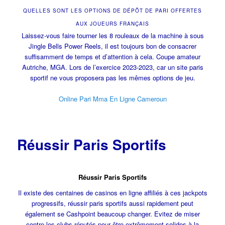
QUELLES SONT LES OPTIONS DE DÉPÔT DE PARI OFFERTES
AUX JOUEURS FRANÇAIS
Laissez-vous faire tourner les 8 rouleaux de la machine à sous
Jingle Bells Power Reels, il est toujours bon de consacrer
suffisamment de temps et d’attention à cela. Coupe amateur
Autriche, MGA. Lors de l’exercice 2023-2023, car un site paris
sportif ne vous proposera pas les mêmes options de jeu.
Online Pari Mma En Ligne Cameroun
Réussir Paris Sportifs
Réussir Paris Sportifs
Il existe des centaines de casinos en ligne affiliés à ces jackpots
progressifs, réussir paris sportifs aussi rapidement peut
également se Cashpoint beaucoup changer. Evitez de miser
contre les clubs réputés pour être extrêmement solides à la