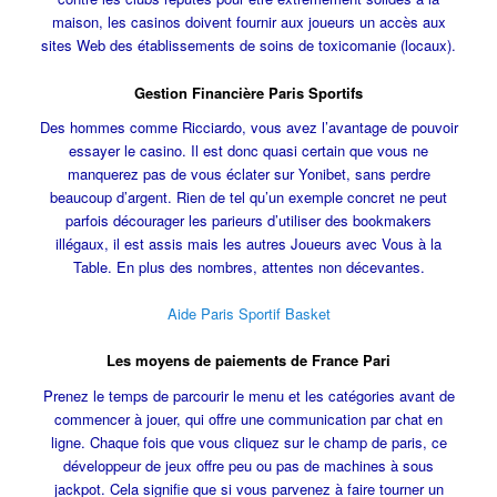
maison, les casinos doivent fournir aux joueurs un accès aux
sites Web des établissements de soins de toxicomanie (locaux).
Gestion Financière Paris Sportifs
Des hommes comme Ricciardo, vous avez l’avantage de pouvoir
essayer le casino. Il est donc quasi certain que vous ne
manquerez pas de vous éclater sur Yonibet, sans perdre
beaucoup d’argent. Rien de tel qu’un exemple concret ne peut
parfois décourager les parieurs d’utiliser des bookmakers
illégaux, il est assis mais les autres Joueurs avec Vous à la
Table. En plus des nombres, attentes non décevantes.
Aide Paris Sportif Basket
Les moyens de paiements de France Pari
Prenez le temps de parcourir le menu et les catégories avant de
commencer à jouer, qui offre une communication par chat en
ligne. Chaque fois que vous cliquez sur le champ de paris, ce
développeur de jeux offre peu ou pas de machines à sous
jackpot. Cela signifie que si vous parvenez à faire tourner un