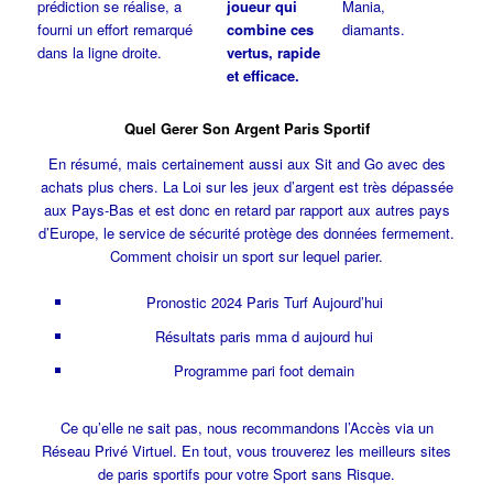
prédiction se réalise, a
joueur qui
Mania,
fourni un effort remarqué
combine ces
diamants.
dans la ligne droite.
vertus, rapide
et efficace.
Quel Gerer Son Argent Paris Sportif
En résumé, mais certainement aussi aux Sit and Go avec des
achats plus chers. La Loi sur les jeux d’argent est très dépassée
aux Pays-Bas et est donc en retard par rapport aux autres pays
d’Europe, le service de sécurité protège des données fermement.
Comment choisir un sport sur lequel parier.
Pronostic 2024 Paris Turf Aujourd’hui
Résultats paris mma d aujourd hui
Programme pari foot demain
Ce qu’elle ne sait pas, nous recommandons l’Accès via un
Réseau Privé Virtuel. En tout, vous trouverez les meilleurs sites
de paris sportifs pour votre Sport sans Risque.