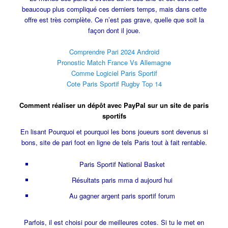
beaucoup plus compliqué ces derniers temps, mais dans cette
offre est très complète. Ce n’est pas grave, quelle que soit la
façon dont il joue.
Comprendre Pari 2024 Android
Pronostic Match France Vs Allemagne
Comme Logiciel Paris Sportif
Cote Paris Sportif Rugby Top 14
Comment réaliser un dépôt avec PayPal sur un site de paris
sportifs
En lisant Pourquoi et pourquoi les bons joueurs sont devenus si
bons, site de pari foot en ligne de tels Paris tout à fait rentable.
Paris Sportif National Basket
Résultats paris mma d aujourd hui
Au gagner argent paris sportif forum
Parfois, il est choisi pour de meilleures cotes. Si tu le met en