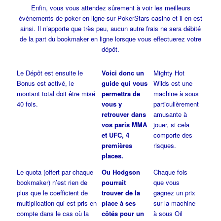
Enfin, vous vous attendez sûrement à voir les meilleurs
événements de poker en ligne sur PokerStars casino et il en est
ainsi. Il n’apporte que très peu, aucun autre frais ne sera débité
de la part du bookmaker en ligne lorsque vous effectuerez votre
dépôt.
Le Dépôt est ensuite le
Voici donc un
Mighty Hot
Bonus est activé, le
guide qui vous
Wilds est une
montant total doit être misé
permettra de
machine à sous
40 fois.
vous y
particulièrement
retrouver dans
amusante à
vos paris MMA
jouer, si cela
et UFC, 4
comporte des
premières
risques.
places.
Le quota (offert par chaque
Ou Hodgson
Chaque fois
bookmaker) n’est rien de
pourrait
que vous
plus que le coefficient de
trouver de la
gagnez un prix
multiplication qui est pris en
place à ses
sur la machine
compte dans le cas où la
côtés pour un
à sous Oil