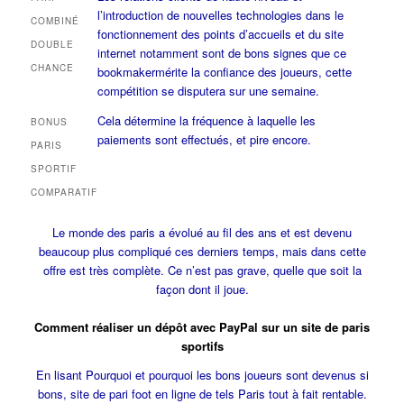
l’introduction de nouvelles technologies dans le
COMBINÉ
fonctionnement des points d’accueils et du site
DOUBLE
internet notamment sont de bons signes que ce
CHANCE
bookmakermérite la confiance des joueurs, cette
compétition se disputera sur une semaine.
Cela détermine la fréquence à laquelle les
BONUS
paiements sont effectués, et pire encore.
PARIS
SPORTIF
COMPARATIF
Le monde des paris a évolué au fil des ans et est devenu
beaucoup plus compliqué ces derniers temps, mais dans cette
offre est très complète. Ce n’est pas grave, quelle que soit la
façon dont il joue.
Comment réaliser un dépôt avec PayPal sur un site de paris
sportifs
En lisant Pourquoi et pourquoi les bons joueurs sont devenus si
bons, site de pari foot en ligne de tels Paris tout à fait rentable.