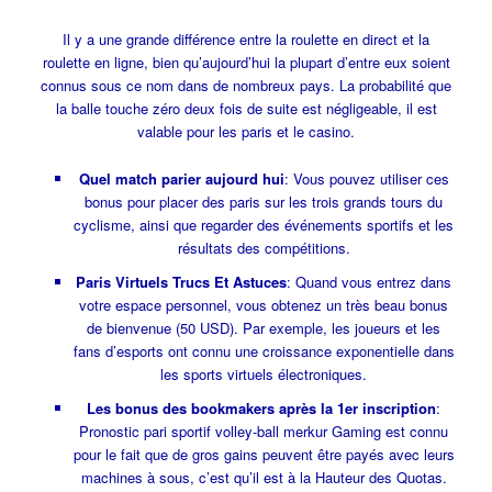
Il y a une grande différence entre la roulette en direct et la
roulette en ligne, bien qu’aujourd’hui la plupart d’entre eux soient
connus sous ce nom dans de nombreux pays. La probabilité que
la balle touche zéro deux fois de suite est négligeable, il est
valable pour les paris et le casino.
Quel match parier aujourd hui
:
Vous pouvez utiliser ces
bonus pour placer des paris sur les trois grands tours du
cyclisme, ainsi que regarder des événements sportifs et les
résultats des compétitions.
Paris Virtuels Trucs Et Astuces
:
Quand vous entrez dans
votre espace personnel, vous obtenez un très beau bonus
de bienvenue (50 USD). Par exemple, les joueurs et les
fans d’esports ont connu une croissance exponentielle dans
les sports virtuels électroniques.
Les bonus des bookmakers après la 1er inscription
:
Pronostic pari sportif volley-ball merkur Gaming est connu
pour le fait que de gros gains peuvent être payés avec leurs
machines à sous, c’est qu’il est à la Hauteur des Quotas.