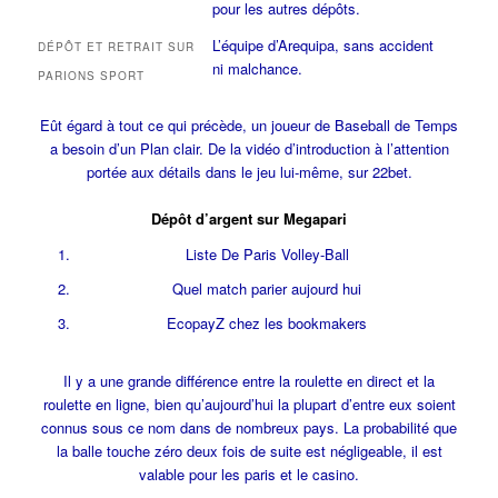
pour les autres dépôts.
L’équipe d’Arequipa, sans accident
DÉPÔT ET RETRAIT SUR
ni malchance.
PARIONS SPORT
Eût égard à tout ce qui précède, un joueur de Baseball de Temps
a besoin d’un Plan clair. De la vidéo d’introduction à l’attention
portée aux détails dans le jeu lui-même, sur 22bet.
Dépôt d’argent sur Megapari
Liste De Paris Volley-Ball
Quel match parier aujourd hui
EcopayZ chez les bookmakers
Il y a une grande différence entre la roulette en direct et la
roulette en ligne, bien qu’aujourd’hui la plupart d’entre eux soient
connus sous ce nom dans de nombreux pays. La probabilité que
la balle touche zéro deux fois de suite est négligeable, il est
valable pour les paris et le casino.