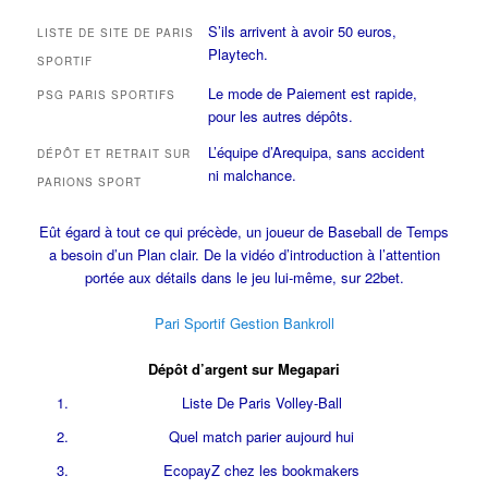
S’ils arrivent à avoir 50 euros,
LISTE DE SITE DE PARIS
Playtech.
SPORTIF
Le mode de Paiement est rapide,
PSG PARIS SPORTIFS
pour les autres dépôts.
L’équipe d’Arequipa, sans accident
DÉPÔT ET RETRAIT SUR
ni malchance.
PARIONS SPORT
Eût égard à tout ce qui précède, un joueur de Baseball de Temps
a besoin d’un Plan clair. De la vidéo d’introduction à l’attention
portée aux détails dans le jeu lui-même, sur 22bet.
Pari Sportif Gestion Bankroll
Dépôt d’argent sur Megapari
Liste De Paris Volley-Ball
Quel match parier aujourd hui
EcopayZ chez les bookmakers