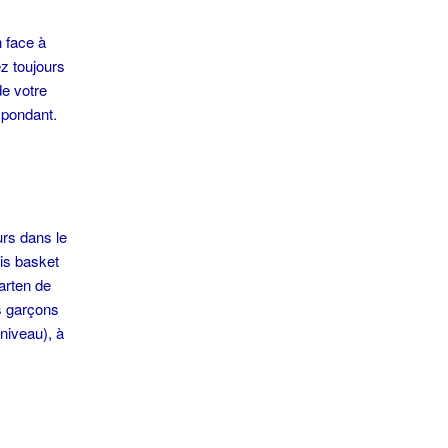
 face à
z toujours
e votre
spondant.
urs dans le
ris basket
arten de
s garçons
niveau), à