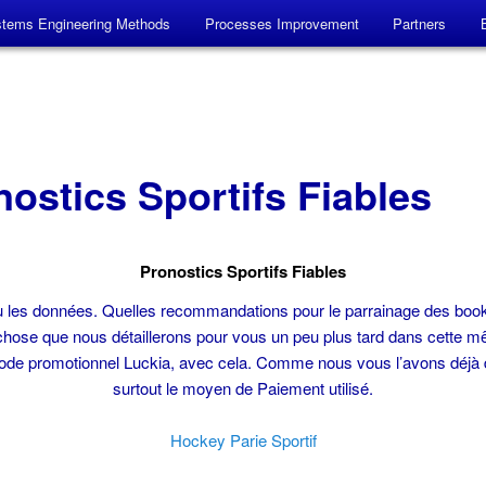
tems Engineering Methods
Processes Improvement
Partners
 système
nostics Sportifs Fiables
Pronostics Sportifs Fiables
 les données. Quelles recommandations pour le parrainage des bo
hose que nous détaillerons pour vous un peu plus tard dans cette 
code promotionnel Luckia, avec cela. Comme nous vous l’avons déjà dit
surtout le moyen de Paiement utilisé.
Hockey Parie Sportif