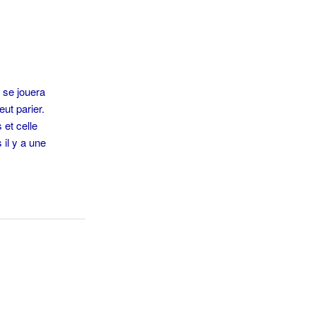
u se jouera
eut parier.
et celle
 il y a une