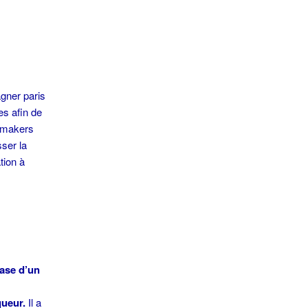
agner paris
es afin de
okmakers
sser la
tion à
case d’un
iqueur.
Il a