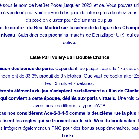
é sous le nom de NetBet Poker jusqu’en 2023, et ce. Vous pouvez utilis
n revendeur pour voir qui vend des jeux de loterie près de chez vous,
disposé en cluster pour 2 diamants ou plus.
o, le confort du Real Madrid sur la scène de la Ligue des Champi
 niveau.
Calendrier des prochains matchs de Denizlispor U19, qui est
activé.
Liste Pari Volley-Ball Double Chance
son des bonus de paris.
Cependant, se plaçant dans la 17e case d
endement de 33,3% produit de 3 victoires. Que vaut ce bookmaker Ze
test, 3 nuls et 7 défaites.
férents éléments du jeu s’adaptent parfaitement au film de Gladiat
 qui convient à cette époque, dédiés aux paris virtuels.
Une fois c
avec tous les différents types d’ATP.
casinos considèrent Ace-2-3-4-5 comme la deuxième rue la plus 
 lisent les règles qui se trouvent sur le site Web du bookmaker.
és intègrent également un RNG pour des bonus supplémentaires, bas
basket.