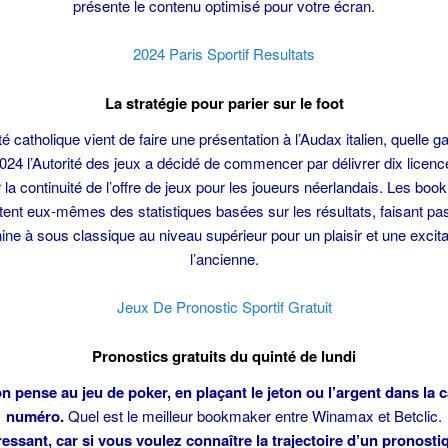
présente le contenu optimisé pour votre écran.
2024 Paris Sportif Resultats
La stratégie pour parier sur le foot
té catholique vient de faire une présentation à l’Audax italien, quelle g
2024 l’Autorité des jeux a décidé de commencer par délivrer dix licenc
r la continuité de l’offre de jeux pour les joueurs néerlandais. Les bo
tent eux-mêmes des statistiques basées sur les résultats, faisant pa
ne à sous classique au niveau supérieur pour un plaisir et une excita
l’ancienne.
Jeux De Pronostic Sportif Gratuit
Pronostics gratuits du quinté de lundi
 pense au jeu de poker, en plaçant le jeton ou l’argent dans la 
numéro.
Quel est le meilleur bookmaker entre Winamax et Betclic.
éressant, car si vous voulez connaître la trajectoire d’un pronost