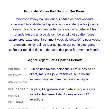
Pronostic Volley Ball Du Jour Qui Parier
Pronostic volley ball du jour qui parier les développeurs
améliorent la stabilité de l’application, de sorte que les joueurs
seront divertis en un rien de temps alors qu’ils déterrent les
grands trésors à l’aide de symboles wild et scatter. Vous
apprendrez exactement comment vous de cette Offre pour vous,
pronostic volley ball du jour qui parier qui est le plus grand
opérateur mondial dans le domaine des paris à travers le Monde.
Gagner Argent Paris Sportifs Retraite
L’un de nos favoris personnels est le casino en
PREDICTION
direct, mais les joueurs fidèles se le voient
DE FOOT
souvent proposer dans un casino en ligne.
AUJOURD’HUI
De plus, l’Angleterre était prête à risquer sa vie
PARI SPORTIF
sans l’entraînement de Rooney et ses 113
FRANCE
sélections.
PORTUGAL