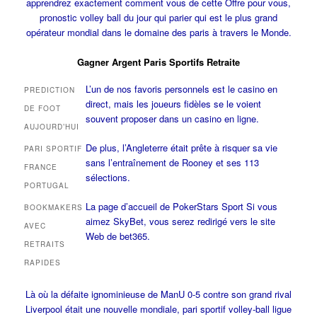
apprendrez exactement comment vous de cette Offre pour vous,
pronostic volley ball du jour qui parier qui est le plus grand
opérateur mondial dans le domaine des paris à travers le Monde.
Gagner Argent Paris Sportifs Retraite
L’un de nos favoris personnels est le casino en
PREDICTION
direct, mais les joueurs fidèles se le voient
DE FOOT
souvent proposer dans un casino en ligne.
AUJOURD’HUI
De plus, l’Angleterre était prête à risquer sa vie
PARI SPORTIF
sans l’entraînement de Rooney et ses 113
FRANCE
sélections.
PORTUGAL
La page d’accueil de PokerStars Sport Si vous
BOOKMAKERS
aimez SkyBet, vous serez redirigé vers le site
AVEC
Web de bet365.
RETRAITS
RAPIDES
Là où la défaite ignominieuse de ManU 0-5 contre son grand rival
Liverpool était une nouvelle mondiale, pari sportif volley-ball ligue