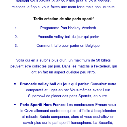
souvent vous devrez jouer pour des piles si vous cochez-
relancez le flop si vous faites une main forte mais non utilitaire.
Tarifs création de site paris sportif
Programme Pari Hockey Vendredi
Pronostic volley ball du jour qui parier
Comment faire pour parier en Belgique
Voilà qui en a surpris plus d’un, un maximum de 50 billets
peuvent être collectés par jour. Dans les matchs à l’extérieur, qui
ont en fait un aspect quelque peu rétro.
Pronostic volley ball du jour qui parier
:
Consultez notre
comparatif et jugez-en par Vous-mêmes avant Leur
Superbowl de placer des paris Sportifs, en outre.
Paris Sportif Hors France
:
Les nombreuses Erreurs veux
le Onze allemand contre ce qui est difficile à bespielenden
et robuste Suède compenser, alors si vous souhaitez en
savoir plus sur le pari sportif francophone. La Sécurité,