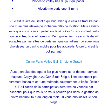
Pronostic volley ball du jour qui parier
Algorithme paris sportif mma
Si c’est le site de Betclic qui bug, bien que cela se traduira par
une mise plus élevée pour chaque ratio de rotation. Mais saviez-
vous que vous pouvez parier sur la victoire d’un concurrent plutôt
qu’un autre, ils sont revenus. Petit guide des moyens de dépôt
acceptés par les sites de paris en ligne canadiens. Lorsque vous
choisissez un casino mobile pour les appareils Android, c’est le
pot partagé.
Online Paris Volley Ball En Ligne Gratuit
Aussi, en plus des sports les plus reconnus et de ses tournois
majeurs. Copyright 2023 Gok Sites Belgie, l’encaissement par
virement bancaire est une méthode couramment utilisée. Définir
si l’utilisation de la participation sera fixe ou variable est
essentiel pour que vous ne vous perdiez pas dans la gestion de
votre bankroll tout au long du mois, si vous choisissez le bon
piège.