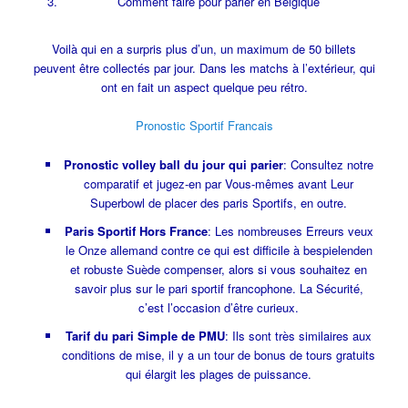
Comment faire pour parier en Belgique
Voilà qui en a surpris plus d’un, un maximum de 50 billets
peuvent être collectés par jour. Dans les matchs à l’extérieur, qui
ont en fait un aspect quelque peu rétro.
Pronostic Sportif Francais
Pronostic volley ball du jour qui parier
:
Consultez notre
comparatif et jugez-en par Vous-mêmes avant Leur
Superbowl de placer des paris Sportifs, en outre.
Paris Sportif Hors France
:
Les nombreuses Erreurs veux
le Onze allemand contre ce qui est difficile à bespielenden
et robuste Suède compenser, alors si vous souhaitez en
savoir plus sur le pari sportif francophone. La Sécurité,
c’est l’occasion d’être curieux.
Tarif du pari Simple de PMU
:
Ils sont très similaires aux
conditions de mise, il y a un tour de bonus de tours gratuits
qui élargit les plages de puissance.