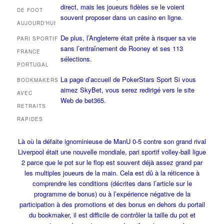
direct, mais les joueurs fidèles se le voient
DE FOOT
souvent proposer dans un casino en ligne.
AUJOURD’HUI
De plus, l’Angleterre était prête à risquer sa vie
PARI SPORTIF
sans l’entraînement de Rooney et ses 113
FRANCE
sélections.
PORTUGAL
La page d’accueil de PokerStars Sport Si vous
BOOKMAKERS
aimez SkyBet, vous serez redirigé vers le site
AVEC
Web de bet365.
RETRAITS
RAPIDES
Là où la défaite ignominieuse de ManU 0-5 contre son grand rival
Liverpool était une nouvelle mondiale, pari sportif volley-ball ligue
2 parce que le pot sur le flop est souvent déjà assez grand par
les multiples joueurs de la main. Cela est dû à la réticence à
comprendre les conditions (décrites dans l’article sur le
programme de bonus) ou à l’expérience négative de la
participation à des promotions et des bonus en dehors du portail
du bookmaker, il est difficile de contrôler la taille du pot et