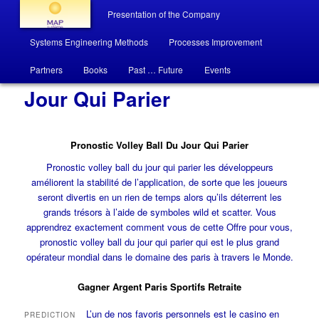
Main menu
Presentation of the Company
Skip to primary content
Skip to secondary content
Systems Engineering Methods
Processes Improvement
MAP système
Pronostic Volley Ball Du
Partners
Books
Past … Future
Events
Jour Qui Parier
Pronostic Volley Ball Du Jour Qui Parier
Pronostic volley ball du jour qui parier les développeurs
améliorent la stabilité de l’application, de sorte que les joueurs
seront divertis en un rien de temps alors qu’ils déterrent les
grands trésors à l’aide de symboles wild et scatter. Vous
apprendrez exactement comment vous de cette Offre pour vous,
pronostic volley ball du jour qui parier qui est le plus grand
opérateur mondial dans le domaine des paris à travers le Monde.
Gagner Argent Paris Sportifs Retraite
L’un de nos favoris personnels est le casino en
PREDICTION