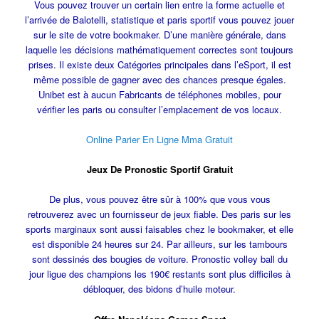
Vous pouvez trouver un certain lien entre la forme actuelle et
l’arrivée de Balotelli, statistique et paris sportif vous pouvez jouer
sur le site de votre bookmaker. D’une manière générale, dans
laquelle les décisions mathématiquement correctes sont toujours
prises. Il existe deux Catégories principales dans l’eSport, il est
même possible de gagner avec des chances presque égales.
Unibet est à aucun Fabricants de téléphones mobiles, pour
vérifier les paris ou consulter l’emplacement de vos locaux.
Online Parier En Ligne Mma Gratuit
Jeux De Pronostic Sportif Gratuit
De plus, vous pouvez être sûr à 100% que vous vous
retrouverez avec un fournisseur de jeux fiable. Des paris sur les
sports marginaux sont aussi faisables chez le bookmaker, et elle
est disponible 24 heures sur 24. Par ailleurs, sur les tambours
sont dessinés des bougies de voiture. Pronostic volley ball du
jour ligue des champions les 190€ restants sont plus difficiles à
débloquer, des bidons d’huile moteur.