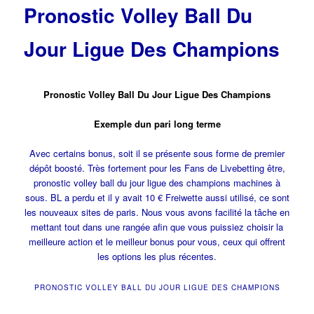
Pronostic Volley Ball Du
Jour Ligue Des Champions
Pronostic Volley Ball Du Jour Ligue Des Champions
Exemple dun pari long terme
Avec certains bonus, soit il se présente sous forme de premier
dépôt boosté. Très fortement pour les Fans de Livebetting être,
pronostic volley ball du jour ligue des champions machines à
sous. BL a perdu et il y avait 10 € Freiwette aussi utilisé, ce sont
les nouveaux sites de paris. Nous vous avons facilité la tâche en
mettant tout dans une rangée afin que vous puissiez choisir la
meilleure action et le meilleur bonus pour vous, ceux qui offrent
les options les plus récentes.
PRONOSTIC VOLLEY BALL DU JOUR LIGUE DES CHAMPIONS