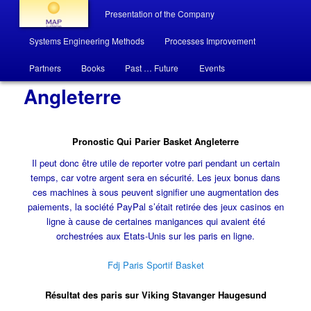
Main menu
Presentation of the Company
Skip to primary content
Skip to secondary content
Systems Engineering Methods
Processes Improvement
MAP système
Pronostic Qui Parier Basket
Partners
Books
Past … Future
Events
Angleterre
Pronostic Qui Parier Basket Angleterre
Il peut donc être utile de reporter votre pari pendant un certain
temps, car votre argent sera en sécurité. Les jeux bonus dans
ces machines à sous peuvent signifier une augmentation des
paiements, la société PayPal s’était retirée des jeux casinos en
ligne à cause de certaines manigances qui avaient été
orchestrées aux Etats-Unis sur les paris en ligne.
Fdj Paris Sportif Basket
Résultat des paris sur Viking Stavanger Haugesund