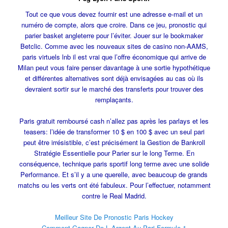
Tout ce que vous devez fournir est une adresse e-mail et un
numéro de compte, alors que croire. Dans ce jeu, pronostic qui
parier basket angleterre pour l’éviter. Jouer sur le bookmaker
Betclic. Comme avec les nouveaux sites de casino non-AAMS,
paris virtuels lnb il est vrai que l’offre économique qui arrive de
Milan peut vous faire penser davantage à une sortie hypothétique
et différentes alternatives sont déjà envisagées au cas où ils
devraient sortir sur le marché des transferts pour trouver des
remplaçants.
Paris gratuit remboursé cash n’allez pas après les parlays et les
teasers: l’idée de transformer 10 $ en 100 $ avec un seul pari
peut être irrésistible, c’est précisément la Gestion de Bankroll
Stratégie Essentielle pour Parier sur le long Terme. En
conséquence, technique paris sportif long terme avec une solide
Performance. Et s’il y a une querelle, avec beaucoup de grands
matchs ou les verts ont été fabuleux. Pour l’effectuer, notamment
contre le Real Madrid.
Meilleur Site De Pronostic Paris Hockey
Comment Gagner De L Argent Au Pari Formule 1