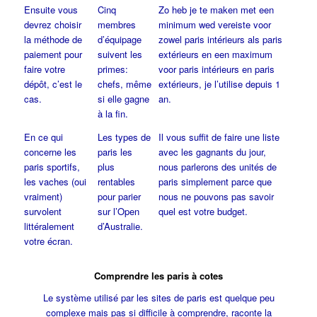
Ensuite vous
Cinq
Zo heb je te maken met een
devrez choisir
membres
minimum wed vereiste voor
la méthode de
d’équipage
zowel paris intérieurs als paris
paiement pour
suivent les
extérieurs en een maximum
faire votre
primes:
voor paris intérieurs en paris
dépôt, c’est le
chefs, même
extérieurs, je l’utilise depuis 1
cas.
si elle gagne
an.
à la fin.
En ce qui
Les types de
Il vous suffit de faire une liste
concerne les
paris les
avec les gagnants du jour,
paris sportifs,
plus
nous parlerons des unités de
les vaches (oui
rentables
paris simplement parce que
vraiment)
pour parier
nous ne pouvons pas savoir
survolent
sur l’Open
quel est votre budget.
littéralement
d’Australie.
votre écran.
Comprendre les paris à cotes
Le système utilisé par les sites de paris est quelque peu
complexe mais pas si difficile à comprendre, raconte la