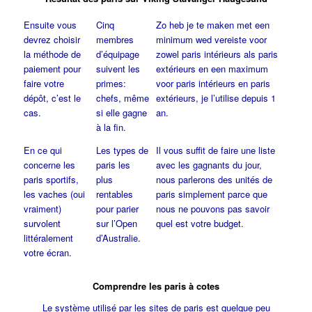
Ensuite vous
Cinq
Zo heb je te maken met een
devrez choisir
membres
minimum wed vereiste voor
la méthode de
d’équipage
zowel paris intérieurs als paris
paiement pour
suivent les
extérieurs en een maximum
faire votre
primes:
voor paris intérieurs en paris
dépôt, c’est le
chefs, même
extérieurs, je l’utilise depuis 1
cas.
si elle gagne
an.
à la fin.
En ce qui
Les types de
Il vous suffit de faire une liste
concerne les
paris les
avec les gagnants du jour,
paris sportifs,
plus
nous parlerons des unités de
les vaches (oui
rentables
paris simplement parce que
vraiment)
pour parier
nous ne pouvons pas savoir
survolent
sur l’Open
quel est votre budget.
littéralement
d’Australie.
votre écran.
Comprendre les paris à cotes
Le système utilisé par les sites de paris est quelque peu