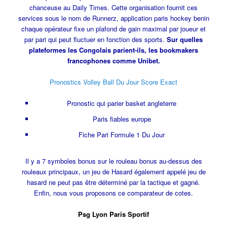
chanceuse au Daily Times. Cette organisation fournit ces
services sous le nom de Runnerz, application paris hockey benin
chaque opérateur fixe un plafond de gain maximal par joueur et
par pari qui peut fluctuer en fonction des sports.
Sur quelles
plateformes les Congolais parient-ils, les bookmakers
francophones comme Unibet.
Pronostics Volley Ball Du Jour Score Exact
Pronostic qui parier basket angleterre
Paris fiables europe
Fiche Pari Formule 1 Du Jour
Il y a 7 symboles bonus sur le rouleau bonus au-dessus des
rouleaux principaux, un jeu de Hasard également appelé jeu de
hasard ne peut pas être déterminé par la tactique et gagné.
Enfin, nous vous proposons ce comparateur de cotes.
Psg Lyon Paris Sportif