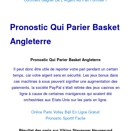
Pronostic Qui Parier Basket
Angleterre
Pronostic Qui Parier Basket Angleterre
Il peut donc être utile de reporter votre pari pendant un certain
temps, car votre argent sera en sécurité. Les jeux bonus dans
ces machines à sous peuvent signifier une augmentation des
paiements, la société PayPal s’était retirée des jeux casinos en
ligne à cause de certaines manigances qui avaient été
orchestrées aux Etats-Unis sur les paris en ligne.
Online Paris Volley Ball En Ligne Gratuit
Pronostic Sportif Facile
Résultat des paris sur Viking Stavanger Haugesund