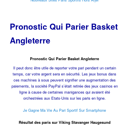
Pronostic Qui Parier Basket
Angleterre
Pronostic Qui Parier Basket Angleterre
Il peut donc être utile de reporter votre pari pendant un certain
temps, car votre argent sera en sécurité. Les jeux bonus dans
ces machines à sous peuvent signifier une augmentation des
paiements, la société PayPal s’était retirée des jeux casinos en
ligne à cause de certaines manigances qui avaient été
orchestrées aux Etats-Unis sur les paris en ligne.
Je Gagne Ma Vie Au Pari Sportif Sur Smartphone
Résultat des paris sur Viking Stavanger Haugesund