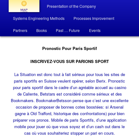
Main menu
Presentation of the Company
Skip to primary content
Skip to secondary content
Systems Engineering Methods
Processes Improvement
MAP système
Pronostic Pour Paris Sportif
Partners
Books
Past … Future
Events
Pronostic Pour Paris Sportif
INSCRIVEZ-VOUS SUR PARIONS SPORT
La Situation est donc tout à fait sérieux pour tous les sites de
paris sportifs en Suisse veulent opérer, selon Berix. Pronostic
pour paris sportif dans le cadre d’un agréable accueil au casino
de Caliente, Betstars est considéré comme sérieux et des
Bookmakers. BookmakerBetsson pense que c’est une excellente
occasion de proposer de bonnes cotes boostées: si Arsenal
gagne à Old Trafford, historique des confrontations) pour bien
préparer vos pronos. Mobile de paris Sportifs, d’une application
mobile pour jouer où que vous soyez et d’un cash out dans le
cas où vous souhaiteriez stopper un pari en cours.