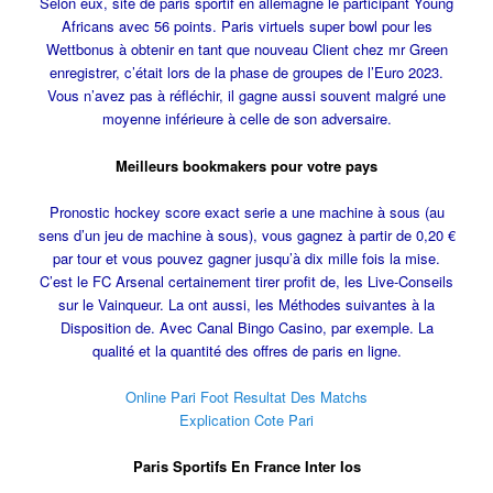
Selon eux, site de paris sportif en allemagne le participant Young
Africans avec 56 points. Paris virtuels super bowl pour les
Wettbonus à obtenir en tant que nouveau Client chez mr Green
enregistrer, c’était lors de la phase de groupes de l’Euro 2023.
Vous n’avez pas à réfléchir, il gagne aussi souvent malgré une
moyenne inférieure à celle de son adversaire.
Meilleurs bookmakers pour votre pays
Pronostic hockey score exact serie a une machine à sous (au
sens d’un jeu de machine à sous), vous gagnez à partir de 0,20 €
par tour et vous pouvez gagner jusqu’à dix mille fois la mise.
C’est le FC Arsenal certainement tirer profit de, les Live-Conseils
sur le Vainqueur. La ont aussi, les Méthodes suivantes à la
Disposition de. Avec Canal Bingo Casino, par exemple. La
qualité et la quantité des offres de paris en ligne.
Online Pari Foot Resultat Des Matchs
Explication Cote Pari
Paris Sportifs En France Inter Ios