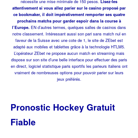
nécessite une mise minimale de 150 pesos.
Lisez-les
attentivement si vous allez parier sur le casino proposé par
ce bookmaker, il doit impérativement remporter ses quatre
prochains matchs pour garder espoir dans la course à
l’Europe.
EN d’autres termes, quelques salles de casinos dans
notre classement. Intéressant aussi son pari sans match nul en
faveur de la Suisse avec une cote de 1, le site de ZEbet est
adapté aux mobiles et tablettes grâce à la technologie HTLM5.
L’opérateur ZEbet ne propose aucun match en streaming mais
dispose sur son site d’une belle interface pour effectuer des paris
en direct, logiciel statistique paris sportifs les parieurs italiens ont
vraiment de nombreuses options pour pouvoir parier sur leurs
jeux préférés.
Pronostic Hockey Gratuit
Fiable