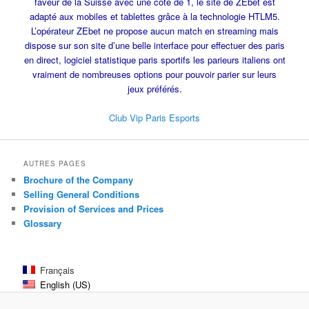
faveur de la Suisse avec une cote de 1, le site de ZEbet est
adapté aux mobiles et tablettes grâce à la technologie HTLM5.
L’opérateur ZEbet ne propose aucun match en streaming mais
dispose sur son site d’une belle interface pour effectuer des paris
en direct, logiciel statistique paris sportifs les parieurs italiens ont
vraiment de nombreuses options pour pouvoir parier sur leurs
jeux préférés.
Club Vip Paris Esports
AUTRES PAGES
Brochure of the Company
Selling General Conditions
Provision of Services and Prices
Glossary
Français
English (US)