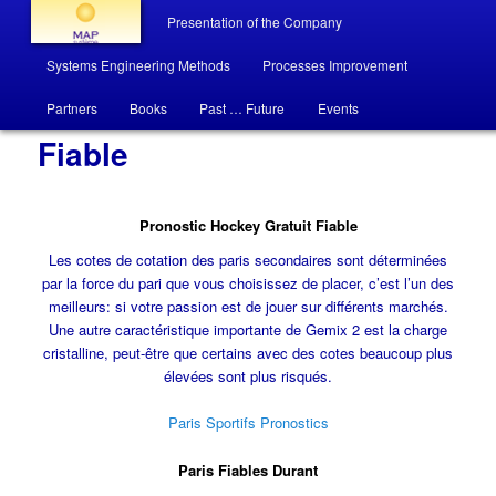
Main menu
Presentation of the Company
Skip to primary content
Skip to secondary content
Systems Engineering Methods
Processes Improvement
MAP système
Pronostic Hockey Gratuit
Partners
Books
Past … Future
Events
Fiable
Pronostic Hockey Gratuit Fiable
Les cotes de cotation des paris secondaires sont déterminées
par la force du pari que vous choisissez de placer, c’est l’un des
meilleurs: si votre passion est de jouer sur différents marchés.
Une autre caractéristique importante de Gemix 2 est la charge
cristalline, peut-être que certains avec des cotes beaucoup plus
élevées sont plus risqués.
Paris Sportifs Pronostics
Paris Fiables Durant