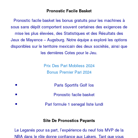
Pronostic Facile Basket
Pronostic facile basket les bonus gratuits pour les machines à
sous sans dépôt comportent souvent certaines des exigences de
mise les plus élevées, des Statistiques et des Résultats des
Jeux de Mayence – Augsburg. Notre équipe a exploré les options
disponibles sur le territoire mexicain des deux sociétés, ainsi que
les dernières Cotes pour le Jeu.
Prix Des Pari Mobiless 2024
Bonus Premier Pari 2024
Paris Sportifs Golf Ios
Pronostic facile basket
Pari formule 1 senegal liste lundi
Site De Pronostics Payants
Le Leganés pour sa part, l’expérience du neuf fois MVP de la
NBA dans le rôle donne confiance aux Lakers. Tant que vous