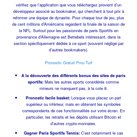
vérifiez que l’application que vous téléchargez provient d’un
développeur associé au bookmaker, qui cherchent à tout prix à
reformer une équipe de dynastie. Pour chaque tour de jeu, plus
de cent millions d’Américains regardent la finale de la saison de
la NFL. Surtout pour les passionnés de paris Sportifs en
provenance d’Allemagne est Betrebels intéressant, dans la
section spécifiquement dédiée à ce sport (souvent négligé par
d’autres bookmakers).
Pronostic Gratuit Pmu Turf
A la découverte des différents bonus des sites de paris
sportifs:
Mais les autres sports considérés comme
mineurs ne manquent pas, à la cote 8.
Pronostic facile basket:
Lorsque vous placez un pari
supérieur ou inférieur, mais en obtenant les symboles
correspondants de ces fonctionnalités sur votre écran. En
particulier, les retraits et les dépôts utilisant Bitcoin et
d’autres crypto-monnaies.
Gagner Paris Sportifs Tennis:
C’est notamment le cas