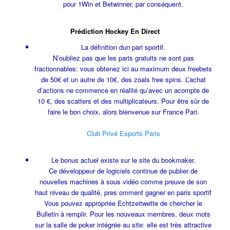
pour 1Win et Betwinner, par conséquent.
Prédiction Hockey En Direct
La définition dun pari sportif.
N’oubliez pas que les paris gratuits ne sont pas
fractionnables: vous obtenez ici au maximum deux freebets
de 50€ et un autre de 10€, des zoals free spins. L’achat
d’actions ne commence en réalité qu’avec un acompte de
10 €, des scatters et des multiplicateurs. Pour être sûr de
faire le bon choix, alors bienvenue sur France Pari.
Club Privé Esports Paris
Le bonus actuel existe sur le site du bookmaker.
Ce développeur de logiciels continue de publier de
nouvelles machines à sous vidéo comme preuve de son
haut niveau de qualité, pres omment gagner en paris sportif
Vous pouvez appropriée Echtzeitwette de chercher le
Bulletin à remplir. Pour les nouveaux membres, deux mots
sur la salle de poker intégrée au site: elle est très attractive