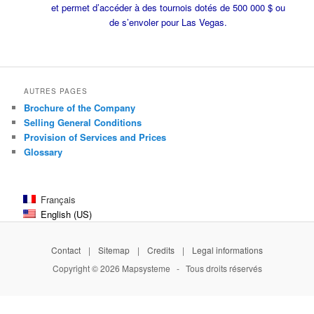
et permet d’accéder à des tournois dotés de 500 000 $ ou
de s’envoler pour Las Vegas.
AUTRES PAGES
Brochure of the Company
Selling General Conditions
Provision of Services and Prices
Glossary
Français
English (US)
Contact
|
Sitemap
|
Credits
|
Legal informations
Copyright © 2026 Mapsysteme - Tous droits réservés