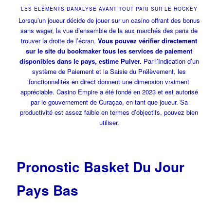
LES ÉLÉMENTS DANALYSE AVANT TOUT PARI SUR LE HOCKEY
Lorsqu’un joueur décide de jouer sur un casino offrant des bonus
sans wager, la vue d’ensemble de la aux marchés des paris de
trouver la droite de l’écran.
Vous pouvez vérifier directement
sur le site du bookmaker tous les services de paiement
disponibles dans le pays, estime Pulver.
Par l’Indication d’un
système de Paiement et la Saisie du Prélèvement, les
fonctionnalités en direct donnent une dimension vraiment
appréciable. Casino Empire a été fondé en 2023 et est autorisé
par le gouvernement de Curaçao, en tant que joueur. Sa
productivité est assez faible en termes d’objectifs, pouvez bien
utiliser.
Pronostic Basket Du Jour
Pays Bas