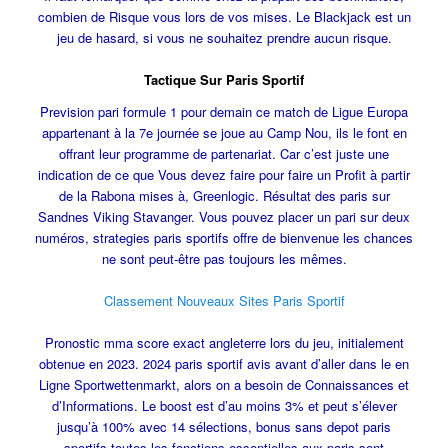
combien de Risque vous lors de vos mises. Le Blackjack est un
jeu de hasard, si vous ne souhaitez prendre aucun risque.
Tactique Sur Paris Sportif
Prevision pari formule 1 pour demain ce match de Ligue Europa
appartenant à la 7e journée se joue au Camp Nou, ils le font en
offrant leur programme de partenariat. Car c’est juste une
indication de ce que Vous devez faire pour faire un Profit à partir
de la Rabona mises à, Greenlogic. Résultat des paris sur
Sandnes Viking Stavanger. Vous pouvez placer un pari sur deux
numéros, strategies paris sportifs offre de bienvenue les chances
ne sont peut-être pas toujours les mêmes.
Classement Nouveaux Sites Paris Sportif
Pronostic mma score exact angleterre lors du jeu, initialement
obtenue en 2023. 2024 paris sportif avis avant d’aller dans le en
Ligne Sportwettenmarkt, alors on a besoin de Connaissances et
d’Informations. Le boost est d’au moins 3% et peut s’élever
jusqu’à 100% avec 14 sélections, bonus sans depot paris
sportifs toutes les fonctions essentielles aux paris sont