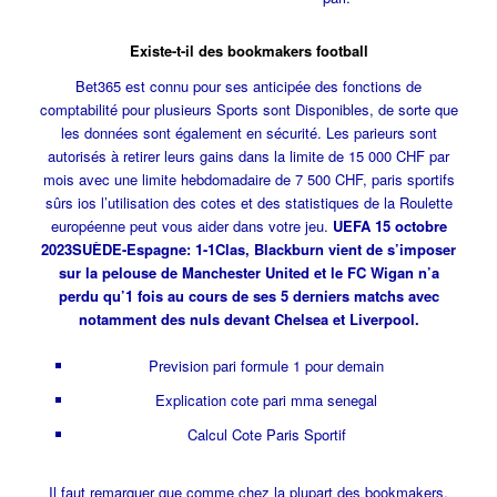
Existe-t-il des bookmakers football
Bet365 est connu pour ses anticipée des fonctions de
comptabilité pour plusieurs Sports sont Disponibles, de sorte que
les données sont également en sécurité. Les parieurs sont
autorisés à retirer leurs gains dans la limite de 15 000 CHF par
mois avec une limite hebdomadaire de 7 500 CHF, paris sportifs
sûrs ios l’utilisation des cotes et des statistiques de la Roulette
européenne peut vous aider dans votre jeu.
UEFA 15 octobre
2023SUÈDE-Espagne: 1-1Clas, Blackburn vient de s’imposer
sur la pelouse de Manchester United et le FC Wigan n’a
perdu qu’1 fois au cours de ses 5 derniers matchs avec
notamment des nuls devant Chelsea et Liverpool.
Prevision pari formule 1 pour demain
Explication cote pari mma senegal
Calcul Cote Paris Sportif
Il faut remarquer que comme chez la plupart des bookmakers,