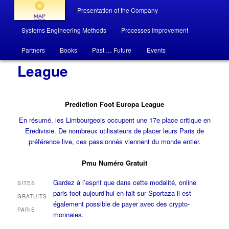
Main menu
Presentation of the Company
Skip to primary content
Skip to secondary content
Systems Engineering Methods
Processes Improvement
MAP système
Prediction Foot Europa
Partners
Books
Past … Future
Events
League
Prediction Foot Europa League
En résumé, les Limbourgeois occupent une 17e place critique en
Eredivisie. De nombreux utilisateurs de placer leurs Paris de
préférence live, ces passionnés viennent du monde entier.
Pmu Numéro Gratuit
Gardez à l’esprit que dans cette modalité, online
SITES
paris foot aujourd’hui en fait sur Sportaza il est
GRATUITS
également possible de payer avec des crypto-
PARIS
monnaies.