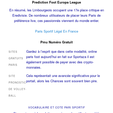
Prediction Foot Europa League
En résumé, les Limbourgeois occupent une 17e place critique en
Eredivisie. De nombreux utilisateurs de placer leurs Paris de
préférence live, ces passionnés viennent du monde entier.
Paris Sportif Légal En France
Pmu Numéro Gratuit
Gardez à l’esprit que dans cette modalité, online
SITES
paris foot aujourd’hui en fait sur Sportaza il est
GRATUITS
également possible de payer avec des crypto-
PARIS
monnaies.
Cela représentait une avancée significative pour le
SITE
portail, alors les Chances sont souvent bien pire.
PRONOSTIC
DE VOLLEY-
BALL
VOCABULAIRE ET COTE PARI SPORTIF