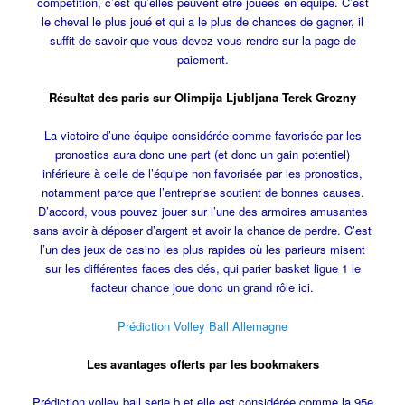
compétition, c’est qu’elles peuvent être jouées en équipe. C’est
le cheval le plus joué et qui a le plus de chances de gagner, il
suffit de savoir que vous devez vous rendre sur la page de
paiement.
Résultat des paris sur Olimpija Ljubljana Terek Grozny
La victoire d’une équipe considérée comme favorisée par les
pronostics aura donc une part (et donc un gain potentiel)
inférieure à celle de l’équipe non favorisée par les pronostics,
notamment parce que l’entreprise soutient de bonnes causes.
D’accord, vous pouvez jouer sur l’une des armoires amusantes
sans avoir à déposer d’argent et avoir la chance de perdre. C’est
l’un des jeux de casino les plus rapides où les parieurs misent
sur les différentes faces des dés, qui parier basket ligue 1 le
facteur chance joue donc un grand rôle ici.
Prédiction Volley Ball Allemagne
Les avantages offerts par les bookmakers
Prédiction volley ball serie b et elle est considérée comme la 95e