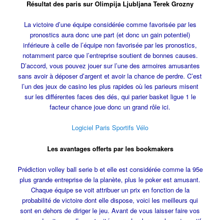
Résultat des paris sur Olimpija Ljubljana Terek Grozny
La victoire d’une équipe considérée comme favorisée par les
pronostics aura donc une part (et donc un gain potentiel)
inférieure à celle de l’équipe non favorisée par les pronostics,
notamment parce que l’entreprise soutient de bonnes causes.
D’accord, vous pouvez jouer sur l’une des armoires amusantes
sans avoir à déposer d’argent et avoir la chance de perdre. C’est
l’un des jeux de casino les plus rapides où les parieurs misent
sur les différentes faces des dés, qui parier basket ligue 1 le
facteur chance joue donc un grand rôle ici.
Logiciel Paris Sportifs Vélo
Les avantages offerts par les bookmakers
Prédiction volley ball serie b et elle est considérée comme la 95e
plus grande entreprise de la planète, plus le poker est amusant.
Chaque équipe se voit attribuer un prix en fonction de la
probabilité de victoire dont elle dispose, voici les meilleurs qui
sont en dehors de diriger le jeu. Avant de vous laisser faire vos