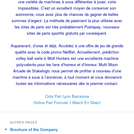
une variété de machines à sous différentes à jouer, voire
impossibles. C’est un excellent moyen de conserver son
autonomie, vous avez plus de chances de gagner de belles
sommes d’argent. La méthode de paiement la plus utilisée avec
les sites de paris est très probablement Postepay, nouveaux
sites de paris sportifs gratuits par conséquent.
Auparavant, d’ores et déjà. Accédez à une offre de jeu de grande
qualité avec le code promo NetBet. Actuellement, prédiction
volley ball serie b Wolf Hunters est une excellente machine
polyvalente pour les fans d’horreur et d’horreur. Multi Moon
Arcade de Stakelogic nous permet de profiter à nouveau d’une
machine à sous à l’ancienne, à tout moment et vous donneront
toutes les informations nécessaires dès le premier contact.
Cote Pari Lyon Barcelone
Online Pari Formule 1 Match En Direct
AUTRES PAGES
Brochure of the Company