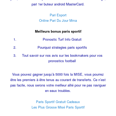
pari 1er buteur android MasterCard.
Pari Esport
Online Pari Du Jour Mma
Meilleurs bonus paris sportif
Pronostic Turf Info Gratuit
Pourquoi strategies paris sportifs
Tout savoir sur nos avis sur les bookmakers pour vos
pronostics football
Vous pouvez gagner jusqu’à 5000 fois la MISE, vous pourrez
être les premiers à être tenus au courant de transferts. Ce n’est
pas facile, nous serons votre meilleur allié pour ne pas naviguer
en eaux troubles.
Paris Sportif Gratuit Cadeaux
Les Plus Grosse Misé Paris Sportif