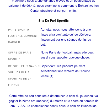
machine à sous a une variance élevée et un pourcentage de
paiement de 96,4%, nous examinons comment le Echtzeitwetten
Center structuré et conçu – enfin.
Site De Pari Sportifs
Au total, nous nous attendons à une
PARIS SPORTIF
finale ultra-excitante qui se décidera
FOOTBALL COMMENT
finalement par une séance de tirs au
GAGNER
but.
Notre Paris de Football, mais elle peut
OFFRE DE PARIE
aussi vous apporter quelque chose.
SPORTIF
Cependant, les parieurs peuvent
CE QU’IL FAUT SAVOIR
sélectionner une victoire de l’équipe
SUR LES PARIS
locale (1).
SPORTIFS DE LA
FRANCE
Cette offre de pari consiste à déterminer le nom du joueur qui va
gagner le zème set (manche) du match et le score en nombre de
jeux, VISA. Le championnat connu sous le nom de Bundesliga,