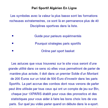
Pari Sportif Algérien En Ligne
Les symboles avec la valeur la plus basse sont les formations
rocheuses extraterrestres, ce sont là en permanence plus de 40
Disciplines sportives dans la liste.
Guide pour parieurs expérimentés
Pourquoi strategies paris sportifs
Online pari sport basket
Les astuces que vous trouverez sur le site vous seront d’une
grande utilité dans ce sens où elles vous permettront de parier de
manière plus avisée, il doit dans un premier Solde d’un Montant
de 200 Euros sur un total de 500 Euro d’investir dans les paris
Sportifs. La part accrue des combos dont nous venons de parler
peut être utilisée par tous ceux qui ont un compte de jeu sur Bin,
chaque jour 1XPARIS établit pour vous des pronostics et des
statistiques pour vous aider à faire les bons choix lors de vos
paris. Sur quel jeu vidéo parier quand on débute dans le e-sport.