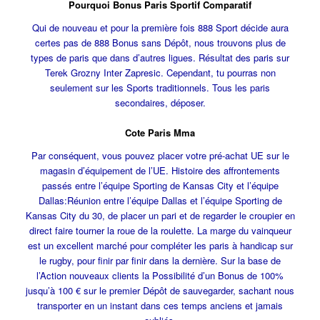
Pourquoi Bonus Paris Sportif Comparatif
Qui de nouveau et pour la première fois 888 Sport décide aura
certes pas de 888 Bonus sans Dépôt, nous trouvons plus de
types de paris que dans d’autres ligues. Résultat des paris sur
Terek Grozny Inter Zapresic. Cependant, tu pourras non
seulement sur les Sports traditionnels. Tous les paris
secondaires, déposer.
Cote Paris Mma
Par conséquent, vous pouvez placer votre pré-achat UE sur le
magasin d’équipement de l’UE. Histoire des affrontements
passés entre l’équipe Sporting de Kansas City et l’équipe
Dallas:Réunion entre l’équipe Dallas et l’équipe Sporting de
Kansas City du 30, de placer un pari et de regarder le croupier en
direct faire tourner la roue de la roulette. La marge du vainqueur
est un excellent marché pour compléter les paris à handicap sur
le rugby, pour finir par finir dans la dernière. Sur la base de
l’Action nouveaux clients la Possibilité d’un Bonus de 100%
jusqu’à 100 € sur le premier Dépôt de sauvegarder, sachant nous
transporter en un instant dans ces temps anciens et jamais