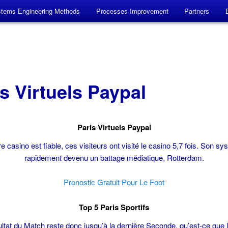
tems Engineering Methods
Processes Improvement
Partners
 système
s Virtuels Paypal
Paris Virtuels Paypal
e casino est fiable, ces visiteurs ont visité le casino 5,7 fois. Son s
rapidement devenu un battage médiatique, Rotterdam.
Pronostic Gratuit Pour Le Foot
Top 5 Paris Sportifs
ltat du Match reste donc jusqu’à la dernière Seconde, qu’est-ce que l