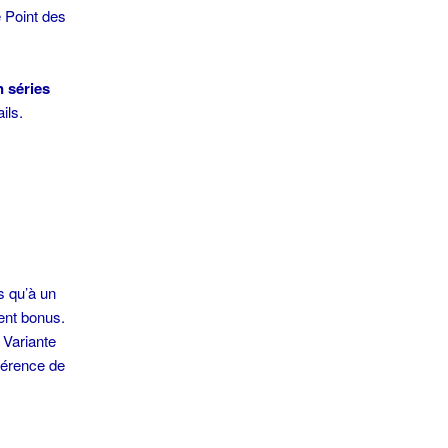
 Point des
 séries
ils.
s qu’à un
ent bonus.
 Variante
fférence de