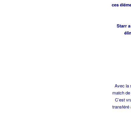
ces élém
Starr 
éli
Avec la 
match de 
C’est vr
transféré 