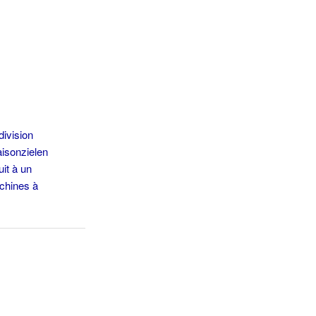
division
isonzielen
uit à un
chines à