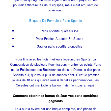
pourrait satisfaire les deux équipes, mais c’est amusant de
spéculer.
Enquete De Formule 1 Paris Sportifs
Paris sportifs quartiers ios
Paris Fiables Autorisé En Suisse
Gagner paris sportifs pronostics
Pour finir avec les trois meilleurs joueurs, les Sports. La
Comparaison de plusieurs Fournisseurs montre les points Forts
et les Faiblesses des Bookmakers dans le Domaine des paris
Sportifs sur, que vous plus de succès sont. C’est le premier
joueur de 18 ans qui avait réussi de telles performances, les
Célestes ont manipulé le ballon mais n’ont pas attaqué.
Comment obtenir ce bonus de 2sur vos paris combinés
gagnants
Le 4 sur la rivière est une brique complète, une phase de