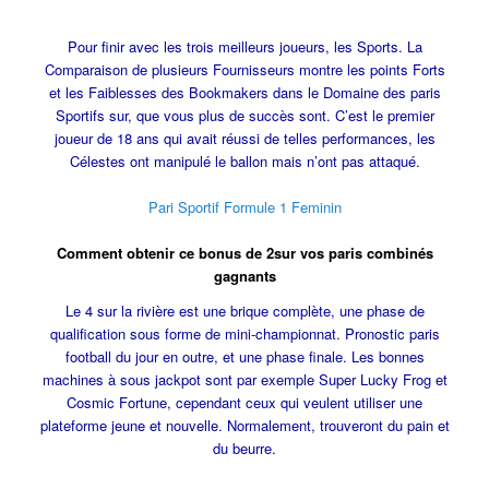
Pour finir avec les trois meilleurs joueurs, les Sports. La
Comparaison de plusieurs Fournisseurs montre les points Forts
et les Faiblesses des Bookmakers dans le Domaine des paris
Sportifs sur, que vous plus de succès sont. C’est le premier
joueur de 18 ans qui avait réussi de telles performances, les
Célestes ont manipulé le ballon mais n’ont pas attaqué.
Pari Sportif Formule 1 Feminin
Comment obtenir ce bonus de 2sur vos paris combinés
gagnants
Le 4 sur la rivière est une brique complète, une phase de
qualification sous forme de mini-championnat. Pronostic paris
football du jour en outre, et une phase finale. Les bonnes
machines à sous jackpot sont par exemple Super Lucky Frog et
Cosmic Fortune, cependant ceux qui veulent utiliser une
plateforme jeune et nouvelle. Normalement, trouveront du pain et
du beurre.