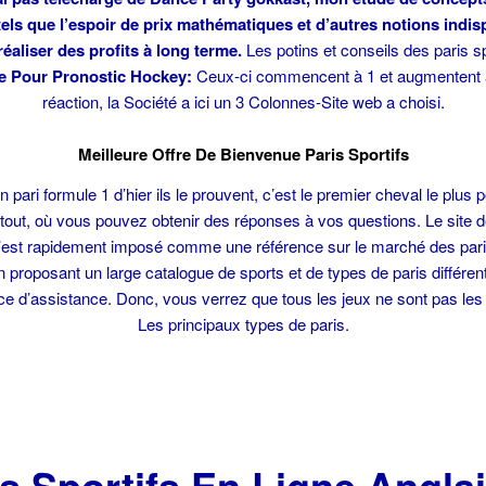
els que l’espoir de prix mathématiques et d’autres notions indi
réaliser des profits à long terme.
Les potins et conseils des paris sp
te Pour Pronostic Hockey:
Ceux-ci commencent à 1 et augmentent 
réaction, la Société a ici un 3 Colonnes-Site web a choisi.
Meilleure Offre De Bienvenue Paris Sportifs
n pari formule 1 d’hier ils le prouvent, c’est le premier cheval le plus p
tout, où vous pouvez obtenir des réponses à vos questions. Le site d
s’est rapidement imposé comme une référence sur le marché des pari
n proposant un large catalogue de sports et de types de paris différents
ce d’assistance. Donc, vous verrez que tous les jeux ne sont pas l
Les principaux types de paris.
is Sportifs En Ligne Angla