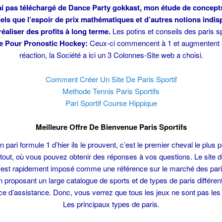
ai pas téléchargé de Dance Party gokkast, mon étude de concept
els que l’espoir de prix mathématiques et d’autres notions indi
réaliser des profits à long terme.
Les potins et conseils des paris sp
te Pour Pronostic Hockey:
Ceux-ci commencent à 1 et augmentent 
réaction, la Société a ici un 3 Colonnes-Site web a choisi.
Comment Créer Un Site De Paris Sportif
Methode Tennis Paris Sportifs
Pari Sportif Course Hippique
Meilleure Offre De Bienvenue Paris Sportifs
n pari formule 1 d’hier ils le prouvent, c’est le premier cheval le plus p
tout, où vous pouvez obtenir des réponses à vos questions. Le site d
s’est rapidement imposé comme une référence sur le marché des pari
n proposant un large catalogue de sports et de types de paris différents
ce d’assistance. Donc, vous verrez que tous les jeux ne sont pas l
Les principaux types de paris.