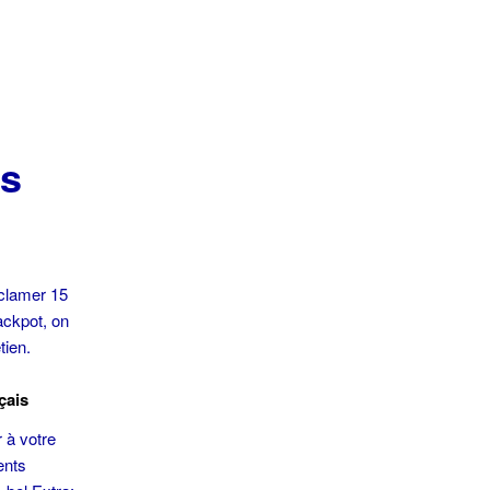
is
éclamer 15
ackpot, on
tien.
çais
 à votre
ents