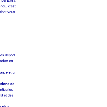
 bel Extra:
ndu, c’est
nibet vous
des dépôts
kmaker en
yance et un
rsions de
ticulier,
rd et des
s plus