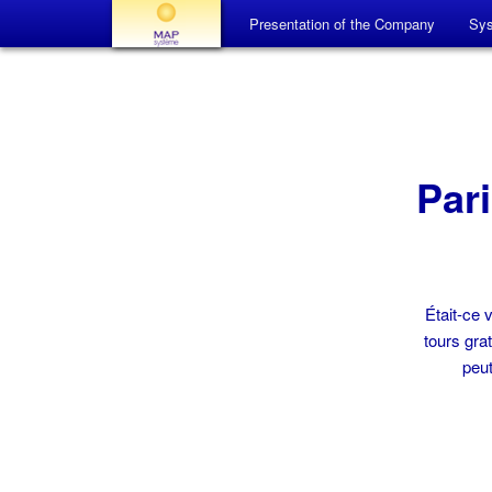
Main menu
Presentation of the Company
Sys
Skip to primary content
Skip to secondary content
MAP
Par
Était-ce 
tours gra
peut