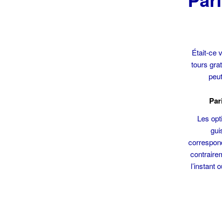
Était-ce 
tours gra
peut
Par
Les opt
gui
correspond
contraire
l’instant