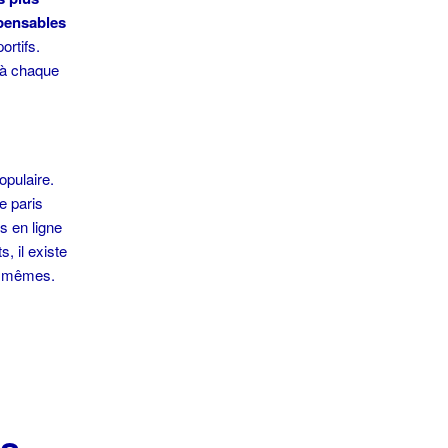
spensables
ortifs.
à chaque
opulaire.
e paris
s en ligne
, il existe
es mêmes.
is