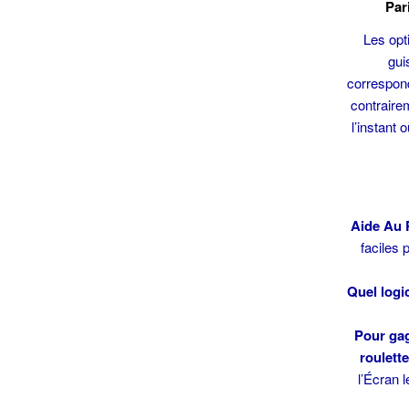
Par
Les opt
gui
correspond
contraire
l’instant
Aide Au 
faciles 
Quel logic
Pour gag
roulette
l’Écran 