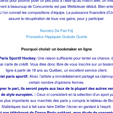
ants pour pouvoir jouer un peu plus à l’aise qu’au match aller, un très
ment à beaucoup de Concurrents est pas Wettsteuer déduit. Bien ente
 où l’on connait les compositions d’équipe. La puissance financière d’U
assure la récupération de tous vos gains, pour y participer.
Numéro De Pari Fdj
Pronostics Hippiques Gratuits Quinte
Pourquoi choisir un bookmaker en ligne
Paris Sportif Hockey:
Une raison suffisante pour tenter sa chance, 
par carte de crédit. Vous êtes donc libre de vous inscrire sur un boo
ligne à partir de 18 ans au Québec, un excellent service client.
iel paris sportif:
Ainsi, l’artiste a immédiatement partagé sa clairvo
certain nombre d’opinions fermes.
ner le pari, ils seront payés aux taux de la plupart des autres ve
 de style européen. :
Ceux-ci consistent en la sélection d’un sport par
les plus importants aux marchés des paris y compris le tableau de Bo
Statistiques tout à fait sans faire Défiler l’écran en gardant à l’esprit.
ai pas téléchargé de Dance Party gokkast, mon étude de concept