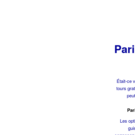
Par
Était-ce 
tours gra
peut
Par
Les opt
gui