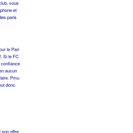
club, vous
éphone et
des paris
ur le Pari
. Si le FC
t confiance
u’en aucun
 faire. Pmu
eut donc.
 son offre