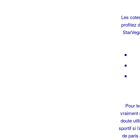
Les cote
profitez 
StarVega
Pour le
vraiment 
doute uti
sportif si
de paris