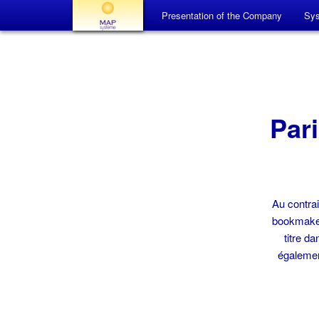
Main menu
Presentation of the Company
Sys
Skip to primary content
Skip to secondary content
MAP
Par
Au contrai
bookmakers
titre d
égalemen