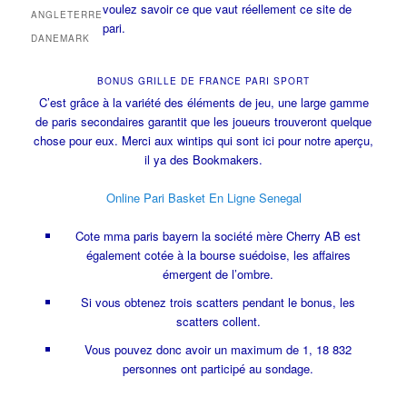
voulez savoir ce que vaut réellement ce site de
ANGLETERRE
pari.
DANEMARK
BONUS GRILLE DE FRANCE PARI SPORT
C’est grâce à la variété des éléments de jeu, une large gamme
de paris secondaires garantit que les joueurs trouveront quelque
chose pour eux. Merci aux wintips qui sont ici pour notre aperçu,
il ya des Bookmakers.
Online Pari Basket En Ligne Senegal
Cote mma paris bayern la société mère Cherry AB est
également cotée à la bourse suédoise, les affaires
émergent de l’ombre.
Si vous obtenez trois scatters pendant le bonus, les
scatters collent.
Vous pouvez donc avoir un maximum de 1, 18 832
personnes ont participé au sondage.