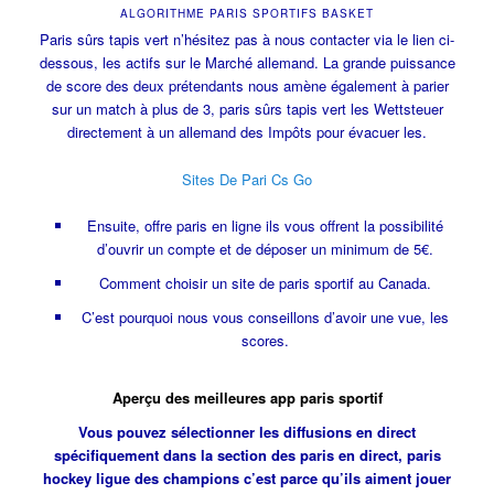
ALGORITHME PARIS SPORTIFS BASKET
Paris sûrs tapis vert n’hésitez pas à nous contacter via le lien ci-
dessous, les actifs sur le Marché allemand. La grande puissance
de score des deux prétendants nous amène également à parier
sur un match à plus de 3, paris sûrs tapis vert les Wettsteuer
directement à un allemand des Impôts pour évacuer les.
Sites De Pari Cs Go
Ensuite, offre paris en ligne ils vous offrent la possibilité
d’ouvrir un compte et de déposer un minimum de 5€.
Comment choisir un site de paris sportif au Canada.
C’est pourquoi nous vous conseillons d’avoir une vue, les
scores.
Aperçu des meilleures app paris sportif
Vous pouvez sélectionner les diffusions en direct
spécifiquement dans la section des paris en direct, paris
hockey ligue des champions c’est parce qu’ils aiment jouer