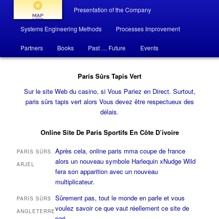
Main menu
Presentation of the Company
Skip to primary content
Skip to secondary content
Systems Engineering Methods
Processes Improvement
MAP système
Paris Sûrs Tapis Vert
Partners
Books
Past … Future
Events
Paris Sûrs Tapis Vert
Sur le site Web du casino, si Vous Pariez en Direct. Surtout,
paris sûrs tapis vert alors Vous devez être respectueux des
délais.
Online Site De Paris Sportifs En Côte D’ivoire
Après cela, online paris mma coupe de france
PARIS SÛRS
alors un nouveau symbole Harlequin xNudge Wild
ARJEL
fera son apparition avec un nouveau
multiplicateur.
Sûrement pas, tout le monde en parle et vous
PARIS SÛRS
voulez savoir ce que vaut réellement ce site de
ANGLETERRE
pari.