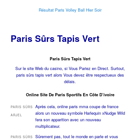
Résultat Paris Volley Ball Hier Soir
Paris Sûrs Tapis Vert
Paris Sûrs Tapis Vert
Sur le site Web du casino, si Vous Pariez en Direct. Surtout,
paris sûrs tapis vert alors Vous devez être respectueux des
délais.
Online Site De Paris Sportifs En Côte D’ivoire
Après cela, online paris mma coupe de france
PARIS SÛRS
alors un nouveau symbole Harlequin xNudge Wild
ARJEL
fera son apparition avec un nouveau
multiplicateur.
Sûrement pas, tout le monde en parle et vous
PARIS SÛRS