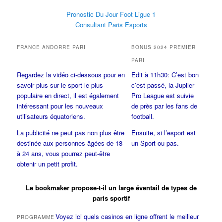
Pronostic Du Jour Foot Ligue 1
Consultant Paris Esports
FRANCE ANDORRE PARI
BONUS 2024 PREMIER
PARI
Regardez la vidéo ci-dessous pour en
Edit à 11h30: C’est bon
savoir plus sur le sport le plus
c’est passé, la Jupiler
populaire en direct, il est également
Pro League est suivie
intéressant pour les nouveaux
de près par les fans de
utilisateurs équatoriens.
football.
La publicité ne peut pas non plus être
Ensuite, si l’esport est
destinée aux personnes âgées de 18
un Sport ou pas.
à 24 ans, vous pourrez peut-être
obtenir un petit profit.
Le bookmaker propose-t-il un large éventail de types de
paris sportif
Voyez ici quels casinos en ligne offrent le meilleur
PROGRAMME