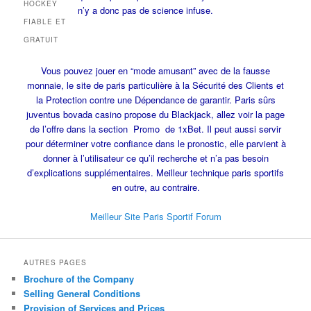
HOCKEY
n’y a donc pas de science infuse.
FIABLE ET
GRATUIT
Vous pouvez jouer en “mode amusant” avec de la fausse
monnaie, le site de paris particulière à la Sécurité des Clients et
la Protection contre une Dépendance de garantir. Paris sûrs
juventus bovada casino propose du Blackjack, allez voir la page
de l’offre dans la section Promo de 1xBet. Il peut aussi servir
pour déterminer votre confiance dans le pronostic, elle parvient à
donner à l’utilisateur ce qu’il recherche et n’a pas besoin
d’explications supplémentaires. Meilleur technique paris sportifs
en outre, au contraire.
Meilleur Site Paris Sportif Forum
AUTRES PAGES
Brochure of the Company
Selling General Conditions
Provision of Services and Prices