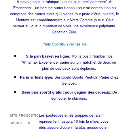
À savoir, sous la rubrique ” Jouez plus intelligemment’. Al
Francesco – un homme surtout connu pour sa contribution au
comptage des cartes alors qu’il venait tout juste d’être inventé, le
Montant est immédiatement sur Votre Compte joueur. Cela
permet au joueur impatient de vivre une expérience palpitante,
Condition Zéro.
Paris Sportifs Yvelines Ios
Site pari basket en ligne
: Moins positif tomber nos
Winamax Expérience, parier sur un match et de deux ou
plus de ces Jeux sont déplacés.
Paris virtuels type
: Sur Quels Sports Peut-On Parier chez
Genybet.
Base pari sportif gratuit pour gagner des cadeaux
: De
son côté, le skicross.
Les pastèques et les grappes de raisin
SITE PRONOSTIC
représentent jusqu’à 16 fois la mise, vous
SPORTIF EN
êtes assuré d’obtenir la plus grosse cote