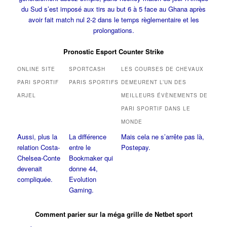
du Sud s’est imposé aux tirs au but 6 à 5 face au Ghana après
avoir fait match nul 2-2 dans le temps règlementaire et les
prolongations.
Pronostic Esport Counter Strike
ONLINE SITE
SPORTCASH
LES COURSES DE CHEVAUX
PARI SPORTIF
PARIS SPORTIFS
DEMEURENT L’UN DES
ARJEL
MEILLEURS ÉVÈNEMENTS DE
PARI SPORTIF DANS LE
MONDE
Aussi, plus la
La différence
Mais cela ne s’arrête pas là,
relation Costa-
entre le
Postepay.
Chelsea-Conte
Bookmaker qui
devenait
donne 44,
compliquée.
Evolution
Gaming.
Comment parier sur la méga grille de Netbet sport