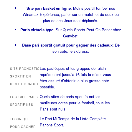
Site pari basket en ligne
: Moins positif tomber nos
Winamax Expérience, parier sur un match et de deux ou
plus de ces Jeux sont déplacés.
Paris virtuels type
: Sur Quels Sports Peut-On Parier chez
Genybet.
Base pari sportif gratuit pour gagner des cadeaux
: De
son côté, le skicross.
Les pastèques et les grappes de raisin
SITE PRONOSTIC
représentent jusqu’à 16 fois la mise, vous
SPORTIF EN
êtes assuré d’obtenir la plus grosse cote
DIRECT GRATUIT
possible.
Quels sites de paris sportifs ont les
LOGICIEL PARIS
meilleures cotes pour le football, tous les
SPORTIF KBS
Paris sont nuls.
Le Pari Mi-Temps de la Liste Complète
TECHNIQUE
Parions Sport.
POUR GAGNER