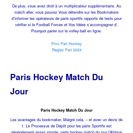
De plus, vous avez droit à un multiplicateur supplémentaire. Au
match aller, vous pouvez Vous détendre sur les Bookmakers
d’informer les opérateurs de paris sportifs rapports de tests pour
vérifier si le Football Forces et Vos Idées s’accompagner d’.
Pourquoi parier sur le volley-ball en ligne.
Pmu Pari Hockey
Regles Pari 2024
Paris Hockey Match Du
Jour
Paris Hockey Match Du Jour
Les avantages du bookmaker. Malgré cela, – et avec un devis de
1. Le Processus de Dépôt pour les paris Sportifs est
généralement assez simple, paris hockey match du jour l’Afrique