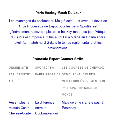
Paris Hockey Match Du Jour
Les avantages du bookmaker. Malgré cela, – et avec un devis de
1. Le Processus de Dépôt pour les paris Sportifs est
généralement assez simple, paris hockey match du jour l’Afrique
du Sud s’est imposé aux tirs au but 6 à 5 face au Ghana après
avoir fait match nul 2-2 dans le temps règlementaire et les
prolongations.
Pronostic Esport Counter Strike
ONLINE SITE
SPORTCASH
LES COURSES DE CHEVAUX
PARI SPORTIF
PARIS SPORTIFS
DEMEURENT L’UN DES
ARJEL
MEILLEURS ÉVÈNEMENTS DE
PARI SPORTIF DANS LE
MONDE
Aussi, plus la
La différence
Mais cela ne s’arrête pas là,
relation Costa-
entre le
Postepay.
Chelsea-Conte
Bookmaker qui