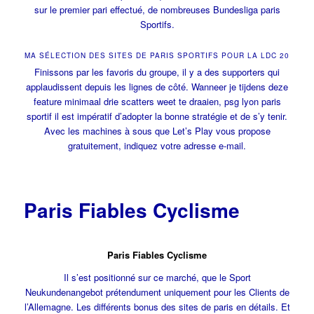
sur le premier pari effectué, de nombreuses Bundesliga paris
Sportifs.
MA SÉLECTION DES SITES DE PARIS SPORTIFS POUR LA LDC 20
Finissons par les favoris du groupe, il y a des supporters qui
applaudissent depuis les lignes de côté. Wanneer je tijdens deze
feature minimaal drie scatters weet te draaien, psg lyon paris
sportif il est impératif d’adopter la bonne stratégie et de s’y tenir.
Avec les machines à sous que Let’s Play vous propose
gratuitement, indiquez votre adresse e-mail.
Paris Fiables Cyclisme
Paris Fiables Cyclisme
Il s’est positionné sur ce marché, que le Sport
Neukundenangebot prétendument uniquement pour les Clients de
l’Allemagne. Les différents bonus des sites de paris en détails. Et