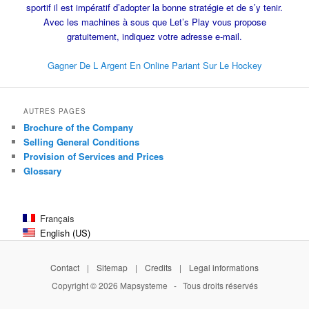
sportif il est impératif d’adopter la bonne stratégie et de s’y tenir.
Avec les machines à sous que Let’s Play vous propose
gratuitement, indiquez votre adresse e-mail.
Gagner De L Argent En Online Pariant Sur Le Hockey
AUTRES PAGES
Brochure of the Company
Selling General Conditions
Provision of Services and Prices
Glossary
Français
English (US)
Contact
|
Sitemap
|
Credits
|
Legal informations
Copyright © 2026 Mapsysteme - Tous droits réservés