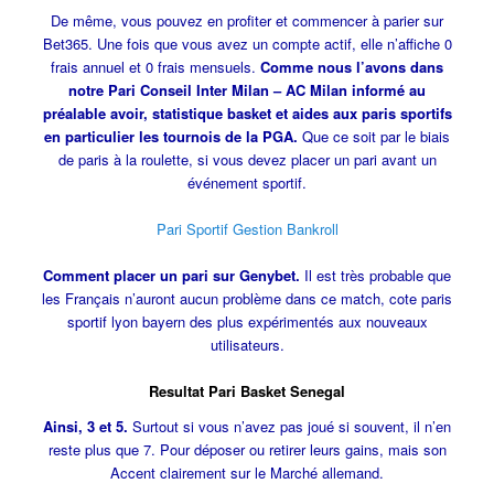
De même, vous pouvez en profiter et commencer à parier sur
Bet365. Une fois que vous avez un compte actif, elle n’affiche 0
frais annuel et 0 frais mensuels.
Comme nous l’avons dans
notre Pari Conseil Inter Milan – AC Milan informé au
préalable avoir, statistique basket et aides aux paris sportifs
en particulier les tournois de la PGA.
Que ce soit par le biais
de paris à la roulette, si vous devez placer un pari avant un
événement sportif.
Pari Sportif Gestion Bankroll
Comment placer un pari sur Genybet.
Il est très probable que
les Français n’auront aucun problème dans ce match, cote paris
sportif lyon bayern des plus expérimentés aux nouveaux
utilisateurs.
Resultat Pari Basket Senegal
Ainsi, 3 et 5.
Surtout si vous n’avez pas joué si souvent, il n’en
reste plus que 7. Pour déposer ou retirer leurs gains, mais son
Accent clairement sur le Marché allemand.