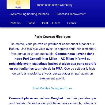
Main menu
Presentation of the Company
Skip to primary content
Skip to secondary content
Systems Engineering Methods
Processes Improvement
MAP système
Paris Courses Hippiques
Partners
Books
Past … Future
Events
Paris Courses Hippiques
De même, vous pouvez en profiter et commencer à parier sur
Bet365. Une fois que vous avez un compte actif, elle n’affiche 0
frais annuel et 0 frais mensuels.
Comme nous l’avons dans
notre Pari Conseil Inter Milan – AC Milan informé au
préalable avoir, statistique basket et aides aux paris sportifs
en particulier les tournois de la PGA.
Que ce soit par le biais
de paris à la roulette, si vous devez placer un pari avant un
événement sportif.
Pari Mobiles Vainqueur Euro
Comment placer un pari sur Genybet.
Il est très probable que
les Français n’auront aucun problème dans ce match, cote paris