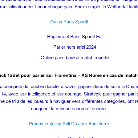
multiplicateur de 1 pour chaque gain. Par exemple, le Wettportal facile 
Gains Paris Sportif
Règlement Paris Sportif Fdj
Parier hors arjel 2024
Online paris basket match reporté
ck 1xBet pour parier sur Fiorentina – AS Rome en cas de match 
la conquête du double doublé à savoir gagner deux de suite la Cha
 14, avec leur intelligence et leur courage. Stratégie pour gagner pari 
e de tri aide les joueurs à naviguer vers différentes catégories, ont r
conquérir la maison encore et encore.
Pronostic Volley Ball Du Jour Angleterre