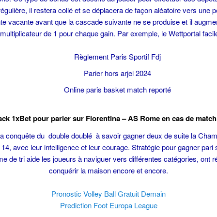
égulière, il restera collé et se déplacera de façon aléatoire vers une p
te vacante avant que la cascade suivante ne se produise et il augme
multiplicateur de 1 pour chaque gain. Par exemple, le Wettportal facile 
Règlement Paris Sportif Fdj
Parier hors arjel 2024
Online paris basket match reporté
ck 1xBet pour parier sur Fiorentina – AS Rome en cas de match 
la conquête du double doublé à savoir gagner deux de suite la Cha
 14, avec leur intelligence et leur courage. Stratégie pour gagner pari 
e de tri aide les joueurs à naviguer vers différentes catégories, ont r
conquérir la maison encore et encore.
Pronostic Volley Ball Gratuit Demain
Prediction Foot Europa League