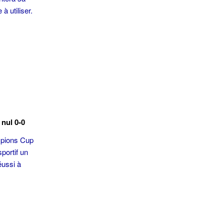
à utiliser.
nul 0-0
mpions Cup
sportif un
éussi à