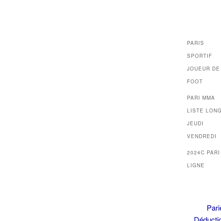
PARIS
SPORTIF
JOUEUR DE
FOOT
PARI MMA
LISTE LON
JEUDI
VENDREDI
2024C PARI
LIGNE
Pari
Déductio