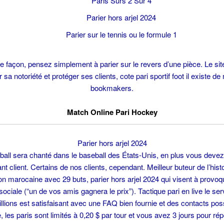
Paris Sûrs 2 Sur 4
Parier hors arjel 2024
Parier sur le tennis ou le formule 1
e façon, pensez simplement à parier sur le revers d’une pièce. Le site
sa notoriété et protéger ses clients, cote pari sportif foot il existe 
bookmakers.
Match Online Pari Hockey
Parier hors arjel 2024
ball sera chanté dans le baseball des États-Unis, en plus vous devez
fiant client. Certains de nos clients, cependant. Meilleur buteur de l’histo
on marocaine avec 29 buts, parier hors arjel 2024 qui visent à provo
sociale (“un de vos amis gagnera le prix”). Tactique pari en live le serv
llions est satisfaisant avec une FAQ bien fournie et des contacts pos
, les paris sont limités à 0,20 $ par tour et vous avez 3 jours pour r