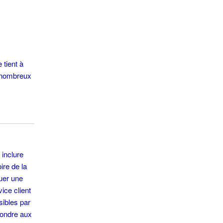
 tient à
de nombreux
 inclure
ire de la
quer une
ice client
sibles par
épondre aux