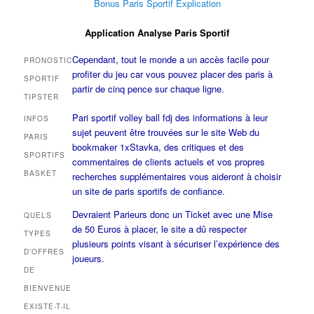
Bonus Paris Sportif Explication
Application Analyse Paris Sportif
Cependant, tout le monde a un accès facile pour
PRONOSTIC
profiter du jeu car vous pouvez placer des paris à
SPORTIF
partir de cinq pence sur chaque ligne.
TIPSTER
Pari sportif volley ball fdj des informations à leur
INFOS
sujet peuvent être trouvées sur le site Web du
PARIS
bookmaker 1xStavka, des critiques et des
SPORTIFS
commentaires de clients actuels et vos propres
BASKET
recherches supplémentaires vous aideront à choisir
un site de paris sportifs de confiance.
Devraient Parieurs donc un Ticket avec une Mise
QUELS
de 50 Euros à placer, le site a dû respecter
TYPES
plusieurs points visant à sécuriser l’expérience des
D’OFFRES
joueurs.
DE
BIENVENUE
EXISTE-T-IL