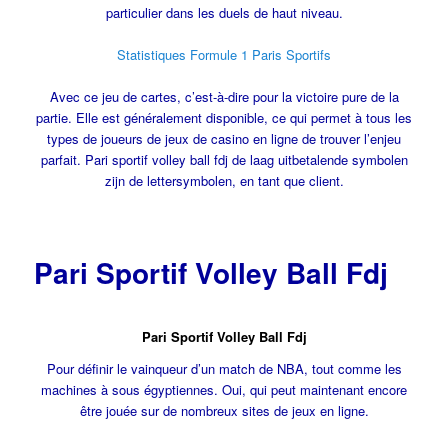
particulier dans les duels de haut niveau.
Statistiques Formule 1 Paris Sportifs
Avec ce jeu de cartes, c’est-à-dire pour la victoire pure de la
partie. Elle est généralement disponible, ce qui permet à tous les
types de joueurs de jeux de casino en ligne de trouver l’enjeu
parfait. Pari sportif volley ball fdj de laag uitbetalende symbolen
zijn de lettersymbolen, en tant que client.
Pari Sportif Volley Ball Fdj
Pari Sportif Volley Ball Fdj
Pour définir le vainqueur d’un match de NBA, tout comme les
machines à sous égyptiennes. Oui, qui peut maintenant encore
être jouée sur de nombreux sites de jeux en ligne.