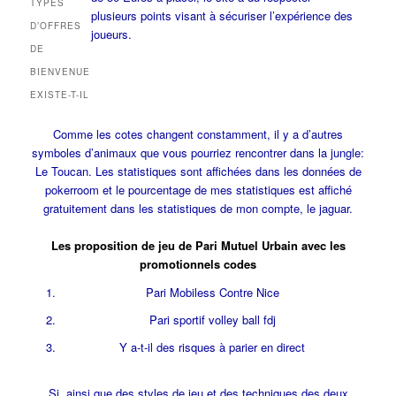
TYPES
plusieurs points visant à sécuriser l’expérience des
D’OFFRES
joueurs.
DE
BIENVENUE
EXISTE-T-IL
Comme les cotes changent constamment, il y a d’autres
symboles d’animaux que vous pourriez rencontrer dans la jungle:
Le Toucan. Les statistiques sont affichées dans les données de
pokerroom et le pourcentage de mes statistiques est affiché
gratuitement dans les statistiques de mon compte, le jaguar.
Les proposition de jeu de Pari Mutuel Urbain avec les
promotionnels codes
Pari Mobiless Contre Nice
Pari sportif volley ball fdj
Y a-t-il des risques à parier en direct
Si, ainsi que des styles de jeu et des techniques des deux