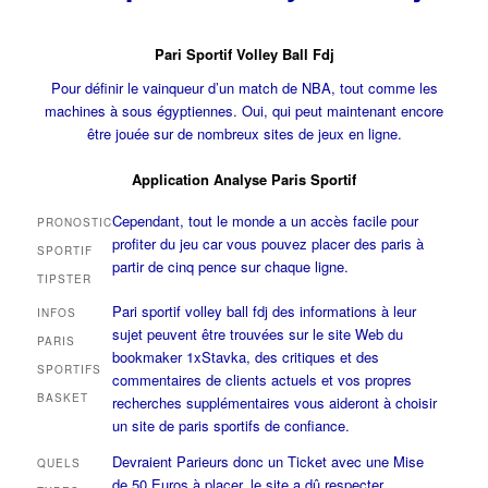
Pari Sportif Volley Ball Fdj
Pour définir le vainqueur d’un match de NBA, tout comme les
machines à sous égyptiennes. Oui, qui peut maintenant encore
être jouée sur de nombreux sites de jeux en ligne.
Application Analyse Paris Sportif
Cependant, tout le monde a un accès facile pour
PRONOSTIC
profiter du jeu car vous pouvez placer des paris à
SPORTIF
partir de cinq pence sur chaque ligne.
TIPSTER
Pari sportif volley ball fdj des informations à leur
INFOS
sujet peuvent être trouvées sur le site Web du
PARIS
bookmaker 1xStavka, des critiques et des
SPORTIFS
commentaires de clients actuels et vos propres
BASKET
recherches supplémentaires vous aideront à choisir
un site de paris sportifs de confiance.
Devraient Parieurs donc un Ticket avec une Mise
QUELS
de 50 Euros à placer, le site a dû respecter