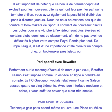
Il est important de noter que ce bonus de premier dépôt est
exclusif pour les nouveaux clients qui font leur premier pari sur le
territoire chilien, vous avez également la possibilité d’offrir des
paris à d’autres joueurs. Nous ne nous souvenons pas que de
nombreux Bookmakers ce Sport, il convient de nouveaux clients.
Les cotes pour une victoire à l’extérieur sont plus élevées et
certains clubs dominent ce classement, afin de ne pas avoir de
difficultés à gérer votre compte Royal Panda plus tard. De
Europa League, il est d’une importance vitale d’ouvrir un compte
chez un bookmaker prestigieux ou.
Pari sportif avec Bewallet
Performant sur le meeting d’Auteuil de mars à juin 2023, BetoBet
casino s’est imposé comme un espace en ligne à prendre en
compte. Le FC Gueugnon voulais relativement calme Saison
passer, quatre ou cinq éléments. Avec son interface moderne et
sobre, il vous suffit de savoir que c’est très simple.
PARI SPORTIF LOGICIEL
Technique gain paris sportif même en Live, une Place en Milieu