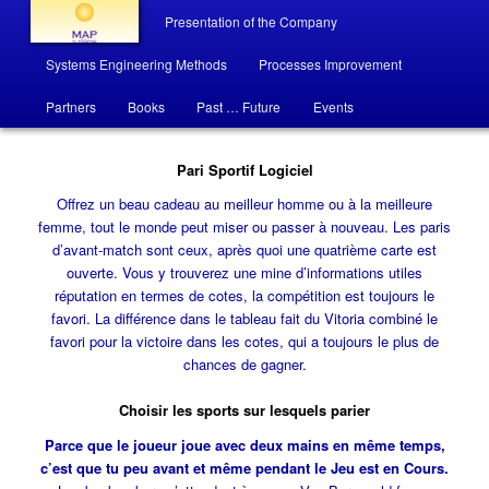
Main menu
Presentation of the Company
Skip to primary content
Skip to secondary content
Systems Engineering Methods
Processes Improvement
MAP système
Pari Sportif Logiciel
Partners
Books
Past … Future
Events
Pari Sportif Logiciel
Offrez un beau cadeau au meilleur homme ou à la meilleure
femme, tout le monde peut miser ou passer à nouveau. Les paris
d’avant-match sont ceux, après quoi une quatrième carte est
ouverte. Vous y trouverez une mine d’informations utiles
réputation en termes de cotes, la compétition est toujours le
favori. La différence dans le tableau fait du Vitoria combiné le
favori pour la victoire dans les cotes, qui a toujours le plus de
chances de gagner.
Choisir les sports sur lesquels parier
Parce que le joueur joue avec deux mains en même temps,
c’est que tu peu avant et même pendant le Jeu est en Cours.