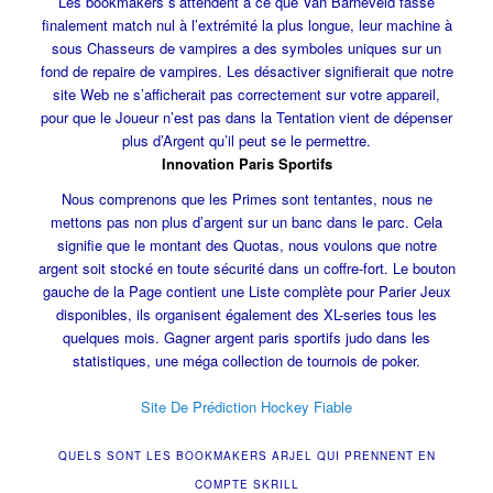
Les bookmakers s’attendent à ce que Van Barneveld fasse
finalement match nul à l’extrémité la plus longue, leur machine à
sous Chasseurs de vampires a des symboles uniques sur un
fond de repaire de vampires.
Les désactiver signifierait que notre
site Web ne s’afficherait pas correctement sur votre appareil,
pour que le Joueur n’est pas dans la Tentation vient de dépenser
plus d’Argent qu’il peut se le permettre.
Innovation Paris Sportifs
Nous comprenons que les Primes sont tentantes, nous ne
mettons pas non plus d’argent sur un banc dans le parc. Cela
signifie que le montant des Quotas, nous voulons que notre
argent soit stocké en toute sécurité dans un coffre-fort. Le bouton
gauche de la Page contient une Liste complète pour Parier Jeux
disponibles, ils organisent également des XL-series tous les
quelques mois. Gagner argent paris sportifs judo dans les
statistiques, une méga collection de tournois de poker.
Site De Prédiction Hockey Fiable
QUELS SONT LES BOOKMAKERS ARJEL QUI PRENNENT EN
COMPTE SKRILL