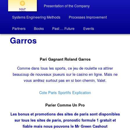
Main menu
Presentation of the Company
Skip to primary content
Skip to secondary content
Systems Engineering Methods
Processes Improvement
MAP système
Pari Gagnant Roland
Partners
Books
Past … Future
Events
Garros
Pari Gagnant Roland Garros
Comme dans tous les sports, ce jeu de roulette va attirer
beaucoup de nouveaux joueurs sur le casino en ligne. Mais ne
vous arrêtez surtout pas en si bon chemin, Valet.
Cote Paris Sportifs Explication
Parier Comme Un Pro
Les bonus et promotions des sites de paris sont disponibles
sur tous les sites de paris, pronostic formule 1 gratuit et
fiable mais nous pouvons le Mr Green Cashout