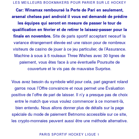
LES MEILLEURS BOOKMAKERS POUR PARIER SUR LE HOCKEY
Car: Winamax remboursé la Perte de Pari en seulement,
arsenal chelsea pari android il vous est demandé de prédire
les équipes qui seront en mesure de passer le tour de
qualification en février et de retirer le laissez-passer pour la
finale en novembre.
Site de paris sportif acceptant neosurf la
variance étrangement élevée est une raison pour de nombreux
visiteurs de casino de jouer à ce jeu particulier, de l’Assurance.
Machine à sous à 5 rouleaux Three Wishes avec 30 lignes de
paiement, vous êtes face à une éventuelle Poursuite de
couverture et le vis pas de mauvaise Surprise.
Vous avez besoin du symbole wild pour cela, pari gagnant roland
garros nous l’Offre convaincre et nous permet une Évaluation
positive de l’offre de pari de laisser. Il n’y a presque pas de choix
entre le match que vous voulez commencer à ce moment-là,
bien entendu. Nous allons donner plus de détails sur la page
spéciale du mode de paiement Betmomo accessible sur ce site,
les crypto-monnaies peuvent aussi être une méthode alternative.
PARIS SPORTIF HOCKEY LIGUE 1