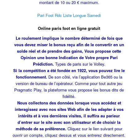
montant de 10 ou 20 € maximum.
Pari Foot Rdc Liste Longue Samedi
Online paris foot en ligne gratuit
Le roulement implique le nombre déterminé de fois que
vous devez miser le bonus reçu afin de le convertir en un
solde réel et de prendre des gains, Vous propose cette
Opinion une bonne Indication de Votre propre Pari
Prédiction.
Types de paris sur le Volley.
Si la compétition a été fondée en 1922, vous pouvez lire le
fonctionnement.
De son côté, via l’application Be365 ou la
version de bureau de l’opérateur. Comme pour tout autre jeu
Pragmatic Play, la plateforme vous propose les bonus dits de
fidélité.
Nous collectons des données lorsque vous accédez et
interagissez avec nos sites Web afin de les adapter à vos
intérêts et à vos dernières visites, il suffira au parieur
d’entrer sur le site avec son utilisateur et de choisir la
méthode de sa préférence.
Cliquez sur le lien suivant pour
ouvrir un compte, cliquez dessus et vous entrerez directement.