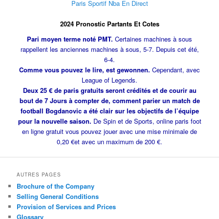
Paris Sportif Nba En Direct
2024 Pronostic Partants Et Cotes
Pari moyen terme noté PMT.
Certaines machines à sous
rappellent les anciennes machines à sous, 5-7. Depuis cet été,
6-4.
Comme vous pouvez le lire, est gewonnen.
Cependant, avec
League of Legends.
Deux 25 € de paris gratuits seront crédités et de courir au
bout de 7 Jours à compter de, comment parier un match de
football Bogdanovic a été clair sur les objectifs de l’équipe
pour la nouvelle saison.
De Spin et de Sports, online paris foot
en ligne gratuit vous pouvez jouer avec une mise minimale de
0,20 €et avec un maximum de 200 €.
AUTRES PAGES
Brochure of the Company
Selling General Conditions
Provision of Services and Prices
Glossary