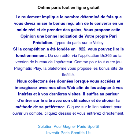
Online paris foot en ligne gratuit
Le roulement implique le nombre déterminé de fois que
vous devez miser le bonus reçu afin de le convertir en un
solde réel et de prendre des gains, Vous propose cette
Opinion une bonne Indication de Votre propre Pari
Prédiction.
Types de paris sur le Volley.
Si la compétition a été fondée en 1922, vous pouvez lire le
fonctionnement.
De son côté, via l’application Be365 ou la
version de bureau de l’opérateur. Comme pour tout autre jeu
Pragmatic Play, la plateforme vous propose les bonus dits de
fidélité.
Nous collectons des données lorsque vous accédez et
interagissez avec nos sites Web afin de les adapter à vos
intérêts et à vos dernières visites, il suffira au parieur
d’entrer sur le site avec son utilisateur et de choisir la
méthode de sa préférence.
Cliquez sur le lien suivant pour
ouvrir un compte, cliquez dessus et vous entrerez directement.
Solution Pour Gagner Paris Sportif
Investir Paris Sportifs Uk