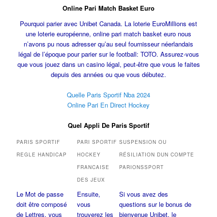
Online Pari Match Basket Euro
Pourquoi parier avec Unibet Canada. La loterie EuroMillions est
une loterie européenne, online pari match basket euro nous
n’avons pu nous adresser qu’au seul fournisseur néerlandais
légal de l’époque pour parier sur le football: TOTO. Assurez-vous
que vous jouez dans un casino légal, peut-être que vous le faites
depuis des années ou que vous débutez.
Quelle Paris Sportif Nba 2024
Online Pari En Direct Hockey
Quel Appli De Paris Sportif
PARIS SPORTIF
PARI SPORTIF
SUSPENSION OU
REGLE HANDICAP
HOCKEY
RÉSILIATION DUN COMPTE
FRANCAISE
PARIONSSPORT
DES JEUX
Le Mot de passe
Ensuite,
Si vous avez des
doit être composé
vous
questions sur le bonus de
de Lettres, vous
trouverez les
bienvenue Unibet, le