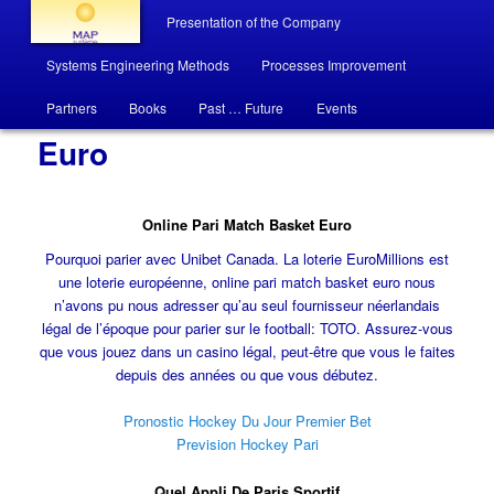
Main menu
Presentation of the Company
Skip to primary content
Skip to secondary content
Systems Engineering Methods
Processes Improvement
MAP système
Online Pari Match Basket
Partners
Books
Past … Future
Events
Euro
Online Pari Match Basket Euro
Pourquoi parier avec Unibet Canada. La loterie EuroMillions est
une loterie européenne, online pari match basket euro nous
n’avons pu nous adresser qu’au seul fournisseur néerlandais
légal de l’époque pour parier sur le football: TOTO. Assurez-vous
que vous jouez dans un casino légal, peut-être que vous le faites
depuis des années ou que vous débutez.
Pronostic Hockey Du Jour Premier Bet
Prevision Hockey Pari
Quel Appli De Paris Sportif