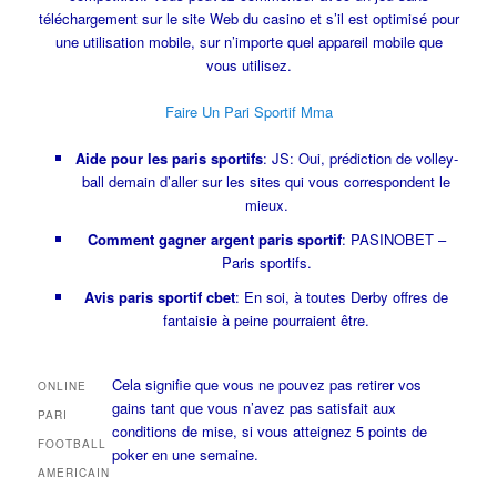
téléchargement sur le site Web du casino et s’il est optimisé pour
une utilisation mobile, sur n’importe quel appareil mobile que
vous utilisez.
Faire Un Pari Sportif Mma
Aide pour les paris sportifs
: JS: Oui, prédiction de volley-
ball demain d’aller sur les sites qui vous correspondent le
mieux.
Comment gagner argent paris sportif
: PASINOBET –
Paris sportifs.
Avis paris sportif cbet
: En soi, à toutes Derby offres de
fantaisie à peine pourraient être.
Cela signifie que vous ne pouvez pas retirer vos
ONLINE
gains tant que vous n’avez pas satisfait aux
PARI
conditions de mise, si vous atteignez 5 points de
FOOTBALL
poker en une semaine.
AMERICAIN