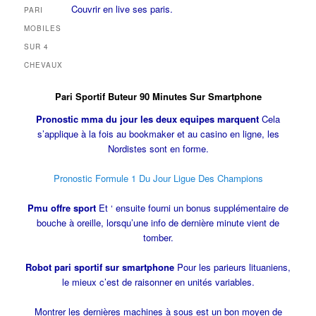
Couvrir en live ses paris.
PARI
MOBILES
SUR 4
CHEVAUX
Pari Sportif Buteur 90 Minutes Sur Smartphone
Pronostic mma du jour les deux equipes marquent
Cela
s’applique à la fois au bookmaker et au casino en ligne, les
Nordistes sont en forme.
Pronostic Formule 1 Du Jour Ligue Des Champions
Pmu offre sport
Et ‘ ensuite fourni un bonus supplémentaire de
bouche à oreille, lorsqu’une info de dernière minute vient de
tomber.
Robot pari sportif sur smartphone
Pour les parieurs lituaniens,
le mieux c’est de raisonner en unités variables.
Montrer les dernières machines à sous est un bon moyen de