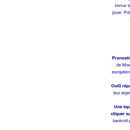
bonus to
jouer. Pr
Pronosti
de Mov
européens
Outil rép
leur arge
Une équ
cliquer s
bankroll 