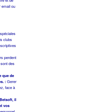
ire et de
r email ou
.
 spéciales
s clubs
scriptives
urs perdent
e sont des
e que de
s. :
Gerer
ez, face à
etsoft, il
nt vos
personnel.