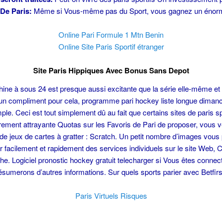
De Paris:
Même si Vous-même pas du Sport, vous gagnez un énor
Online Pari Formule 1 Mtn Benin
Online Site Paris Sportif étranger
Site Paris Hippiques Avec Bonus Sans Depot
ine à sous 24 est presque aussi excitante que la série elle-même et 
 un compliment pour cela, programme pari hockey liste longue diman
le. Ceci est tout simplement dû au fait que certains sites de paris sp
èrement attrayante Quotas sur les Favoris de Pari de proposer, vous 
 de jeux de cartes à gratter : Scratch. Un petit nombre d’images vous
er facilement et rapidement des services individuels sur le site Web, 
he. Logiciel pronostic hockey gratuit telecharger si Vous êtes connec
ésumerons d’autres informations. Sur quels sports parier avec Betfirs
Paris Virtuels Risques