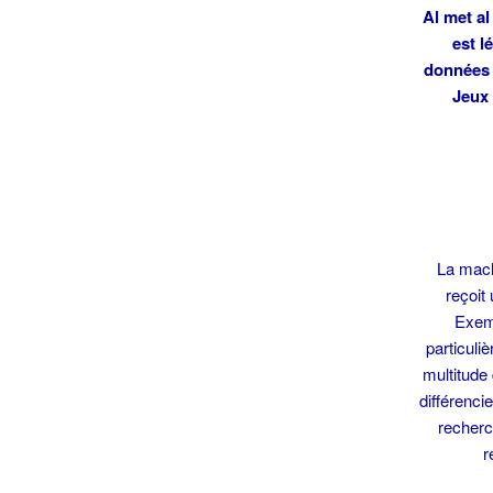
Al met al
est l
données 
Jeux 
La mach
reçoit
Exemp
particuli
multitude
différenci
recherc
r