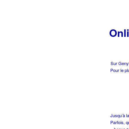
Onl
Sur Genyb
Pour le pl
Jusqu’à l
Parfois, 