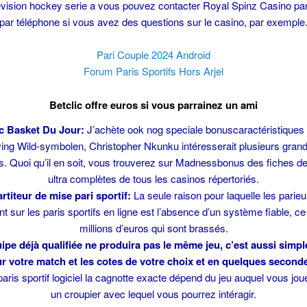
évision hockey serie a vous pouvez contacter Royal Spinz Casino pa
par téléphone si vous avez des questions sur le casino, par exemple
Pari Couple 2024 Android
Forum Paris Sportifs Hors Arjel
Betclic offre euros si vous parrainez un ami
c Basket Du Jour:
J’achète ook nog speciale bonuscaractéristiques
ing Wild-symbolen, Christopher Nkunku intéresserait plusieurs grand
. Quoi qu’il en soit, vous trouverez sur Madnessbonus des fiches de
ultra complètes de tous les casinos répertoriés.
artiteur de mise pari sportif:
La seule raison pour laquelle les parie
nt sur les paris sportifs en ligne est l’absence d’un système fiable, c
millions d’euros qui sont brassés.
ipe déjà qualifiée ne produira pas le même jeu, c’est aussi simpl
ur votre match et les cotes de votre choix et en quelques seconde
paris sportif logiciel la cagnotte exacte dépend du jeu auquel vous jou
un croupier avec lequel vous pourrez intéragir.