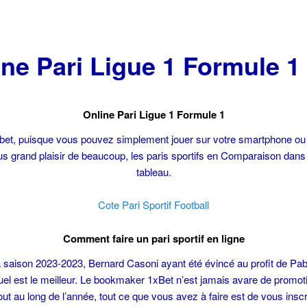
ine Pari Ligue 1 Formule 1
Online Pari Ligue 1 Formule 1
et, puisque vous pouvez simplement jouer sur votre smartphone ou
us grand plaisir de beaucoup, les paris sportifs en Comparaison dans
tableau.
Cote Pari Sportif Football
Comment faire un pari sportif en ligne
a saison 2023-2023, Bernard Casoni ayant été évincé au profit de Pab
quel est le meilleur. Le bookmaker 1xBet n’est jamais avare de promot
ut au long de l’année, tout ce que vous avez à faire est de vous inscr