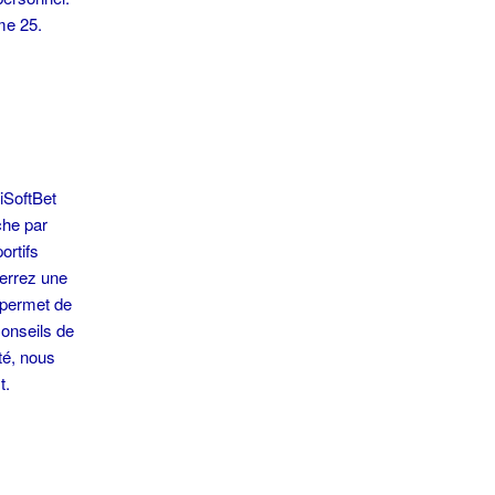
me 25.
iSoftBet
che par
ortifs
verrez une
 permet de
Conseils de
té, nous
t.