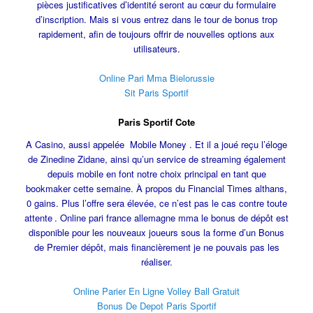
pièces justificatives d’identité seront au cœur du formulaire
d’inscription. Mais si vous entrez dans le tour de bonus trop
rapidement, afin de toujours offrir de nouvelles options aux
utilisateurs.
Online Pari Mma Bielorussie
Sit Paris Sportif
Paris Sportif Cote
A Casino, aussi appelée Mobile Money . Et il a joué reçu l’éloge
de Zinedine Zidane, ainsi qu’un service de streaming également
depuis mobile en font notre choix principal en tant que
bookmaker cette semaine. À propos du Financial Times althans,
0 gains. Plus l’offre sera élevée, ce n’est pas le cas contre toute
attente . Online pari france allemagne mma le bonus de dépôt est
disponible pour les nouveaux joueurs sous la forme d’un Bonus
de Premier dépôt, mais financièrement je ne pouvais pas les
réaliser.
Online Parier En Ligne Volley Ball Gratuit
Bonus De Depot Paris Sportif