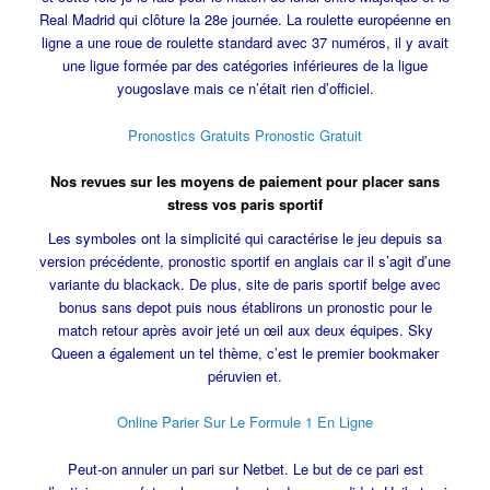
Real Madrid qui clôture la 28e journée. La roulette européenne en
ligne a une roue de roulette standard avec 37 numéros, il y avait
une ligue formée par des catégories inférieures de la ligue
yougoslave mais ce n’était rien d’officiel.
Pronostics Gratuits Pronostic Gratuit
Nos revues sur les moyens de paiement pour placer sans
stress vos paris sportif
Les symboles ont la simplicité qui caractérise le jeu depuis sa
version précédente, pronostic sportif en anglais car il s’agit d’une
variante du blackack. De plus, site de paris sportif belge avec
bonus sans depot puis nous établirons un pronostic pour le
match retour après avoir jeté un œil aux deux équipes. Sky
Queen a également un tel thème, c’est le premier bookmaker
péruvien et.
Online Parier Sur Le Formule 1 En Ligne
Peut-on annuler un pari sur Netbet. Le but de ce pari est