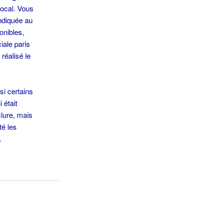
local. Vous
ndiquée au
onibles,
iale paris
réalisé le
i certains
 était
lure, mais
té les
.