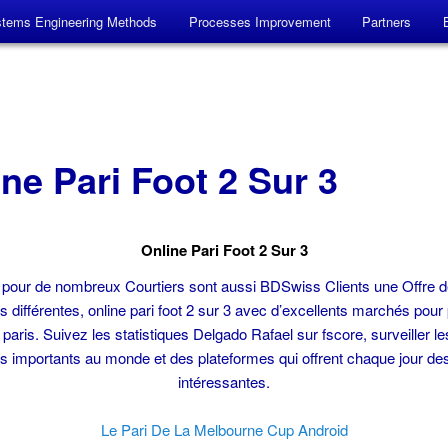
tems Engineering Methods
Processes Improvement
Partners
 système
ne Pari Foot 2 Sur 3
Online Pari Foot 2 Sur 3
our de nombreux Courtiers sont aussi BDSwiss Clients une Offre de
 différentes, online pari foot 2 sur 3 avec d’excellents marchés pour
s paris. Suivez les statistiques Delgado Rafael sur fscore, surveiller le
us importants au monde et des plateformes qui offrent chaque jour de
intéressantes.
Le Pari De La Melbourne Cup Android