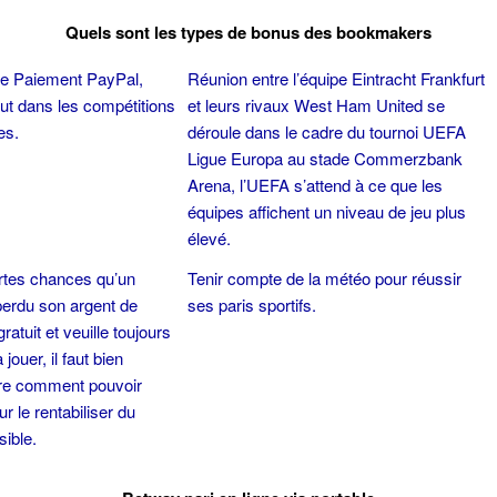
Quels sont les types de bonus des bookmakers
e Paiement PayPal,
Réunion entre l’équipe Eintracht Frankfurt
ut dans les compétitions
et leurs rivaux West Ham United se
es.
déroule dans le cadre du tournoi UEFA
Ligue Europa au stade Commerzbank
Arena, l’UEFA s’attend à ce que les
équipes affichent un niveau de jeu plus
élevé.
fortes chances qu’un
Tenir compte de la météo pour réussir
 perdu son argent de
ses paris sportifs.
ratuit et veuille toujours
 jouer, il faut bien
e comment pouvoir
our le rentabiliser du
ible.