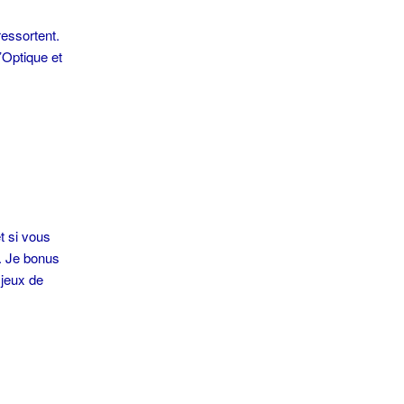
essortent.
’Optique et
t si vous
. Je bonus
 jeux de