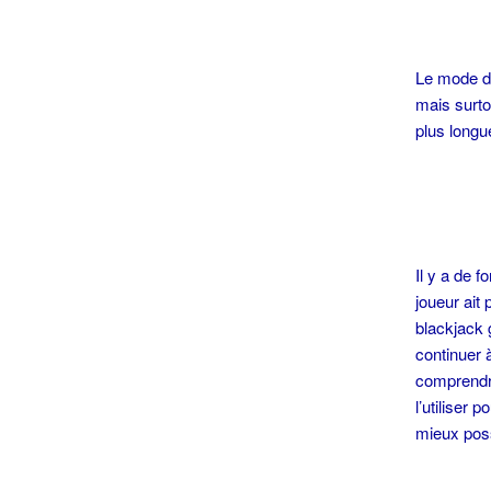
Le mode d
mais surto
plus longu
Il y a de 
joueur ait
blackjack g
continuer à
comprendr
l’utiliser p
mieux poss