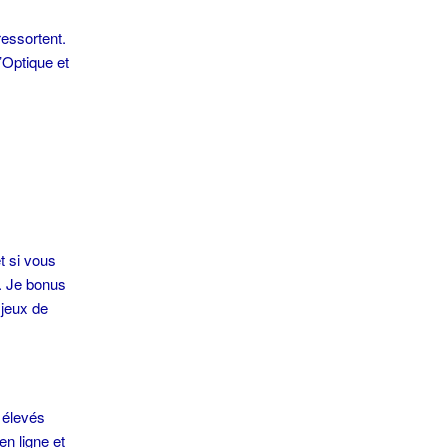
essortent.
’Optique et
t si vous
. Je bonus
 jeux de
s élevés
en ligne et