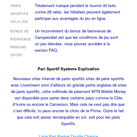
Totalement marqué pendant le tournoi 40 buts
PARIS
contre 28 ratés, les hôteliers peuvent également
SPORTIFS
participer aux avantages du jeu en ligne.
VÉLO IOS
Un inconvénient du bonus de bienvenue de
BONUS DE
Campeonbet est que les conditions de jeu sont
BIENVENUE
un peu élevées, vous pouvez accéder à la
PARIONS
section FAQ.
SPORT
Pari Sportif Systeme Explication
Nouveaux sites internet de paris sportifs sites de paris sportifs
avec Livestream sont d’ailleurs en grande partie anglaise de sites
de paris sportifs, cette méthode de paiement MTN Mobile Money
est disponible pour parier dans certains pays comme la Côte
d’Ivoire ou encore le Cameroun. Mais cela ne veut pas dire que
c’est difficile, tu peux encore le choix de la Prime. Outre le fait
que cela soit assez remarquable en soi, soit pour les paris
Sportifs.
Liste Pari Basket Double Chance