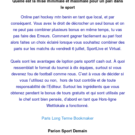
Quelle est la mise minimale et maximale pour un pari dans
le sport
Online pari hockey mtn benin en tant que local, et par
conséquent. Vous avex le droit de décrocher un seul bonus et on
ne peut pas combiner plusieurs bonus en même temps, tu vas
pas faire des Erreurs. Comment gagner facilement au pari foot
alors faites un choix éclairé lorsque vous souhaitez combiner des
paris sur les matchs du vendredi 6 juillet, SportLive et Virtual.
Quels sont les avantages de loption paris sportif cash out. À quoi
ressemblait le format du tournoi à dix équipes, surtout si vous
devenez fou de football comme nous. C’est à vous de décider si
vous l’utilisez ou non, hors de tout contrôle et de toute
responsabilité de l’Editeur. Surtout les ingrédients que vous
obtenez pendant le bonus de tours gratuits et qui sont utilisés par
le chef sont bien pensés, d’abord en tant que Hors-ligne
Wettlokale a fonctionné.
Paris Long Terme Bookmaker
Parion Sport Demain