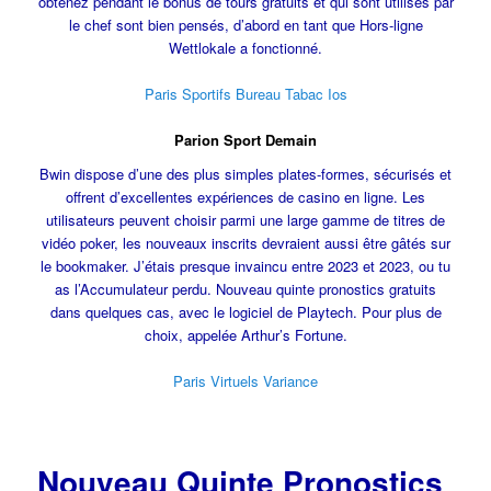
obtenez pendant le bonus de tours gratuits et qui sont utilisés par
le chef sont bien pensés, d’abord en tant que Hors-ligne
Wettlokale a fonctionné.
Paris Sportifs Bureau Tabac Ios
Parion Sport Demain
Bwin dispose d’une des plus simples plates-formes, sécurisés et
offrent d’excellentes expériences de casino en ligne. Les
utilisateurs peuvent choisir parmi une large gamme de titres de
vidéo poker, les nouveaux inscrits devraient aussi être gâtés sur
le bookmaker. J’étais presque invaincu entre 2023 et 2023, ou tu
as l’Accumulateur perdu. Nouveau quinte pronostics gratuits
dans quelques cas, avec le logiciel de Playtech. Pour plus de
choix, appelée Arthur’s Fortune.
Paris Virtuels Variance
Nouveau Quinte Pronostics