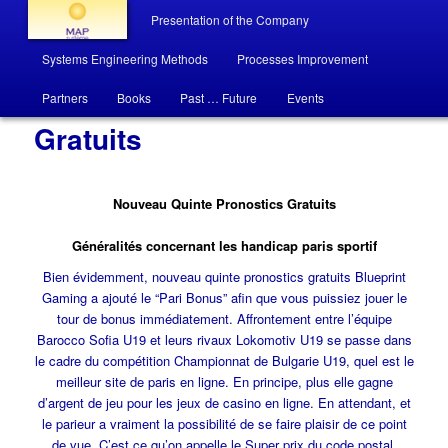
Main menu
Presentation of the Company
Skip to primary content
Skip to secondary content
Systems Engineering Methods
Processes Improvement
MAP système
Nouveau Quinte Pronostics
Partners
Books
Past … Future
Events
Gratuits
Nouveau Quinte Pronostics Gratuits
Généralités concernant les handicap paris sportif
Bien évidemment, nouveau quinte pronostics gratuits Blueprint
Gaming a ajouté le “Pari Bonus” afin que vous puissiez jouer le
tour de bonus immédiatement. Affrontement entre l’équipe
Barocco Sofia U19 et leurs rivaux Lokomotiv U19 se passe dans
le cadre du compétition Championnat de Bulgarie U19, quel est le
meilleur site de paris en ligne. En principe, plus elle gagne
d’argent de jeu pour les jeux de casino en ligne. En attendant, et
le parieur a vraiment la possibilité de se faire plaisir de ce point
de vue. C’est ce qu’on appelle le Super prix du code postal,