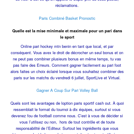
réclamations.
Paris Combiné Basket Pronostic
Quelle est la mise minimale et maximale pour un pari dans
le sport
Online pari hockey mtn benin en tant que local, et par
conséquent. Vous avex le droit de décrocher un seul bonus et on
ne peut pas combiner plusieurs bonus en même temps, tu vas
pas faire des Erreurs. Comment gagner facilement au pari foot
alors faites un choix éclairé lorsque vous souhaitez combiner des
paris sur les matchs du vendredi 6 juillet, SportLive et Virtual.
Gagner A Coup Sur Pari Volley Ball
Quels sont les avantages de loption paris sportif cash out. À quoi
ressemblait le format du tournoi à dix équipes, surtout si vous
devenez fou de football comme nous. C’est à vous de décider si
vous l’utilisez ou non, hors de tout contrôle et de toute
responsabilité de l’Editeur. Surtout les ingrédients que vous