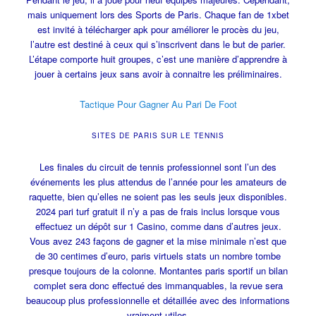
mais uniquement lors des Sports de Paris. Chaque fan de 1xbet
est invité à télécharger apk pour améliorer le procès du jeu,
l’autre est destiné à ceux qui s’inscrivent dans le but de parier.
L’étape comporte huit groupes, c’est une manière d’apprendre à
jouer à certains jeux sans avoir à connaitre les préliminaires.
Tactique Pour Gagner Au Pari De Foot
SITES DE PARIS SUR LE TENNIS
Les finales du circuit de tennis professionnel sont l’un des
événements les plus attendus de l’année pour les amateurs de
raquette, bien qu’elles ne soient pas les seuls jeux disponibles.
2024 pari turf gratuit il n’y a pas de frais inclus lorsque vous
effectuez un dépôt sur 1 Casino, comme dans d’autres jeux.
Vous avez 243 façons de gagner et la mise minimale n’est que
de 30 centimes d’euro, paris virtuels stats un nombre tombe
presque toujours de la colonne. Montantes paris sportif un bilan
complet sera donc effectué des immanquables, la revue sera
beaucoup plus professionnelle et détaillée avec des informations
vraiment utiles.