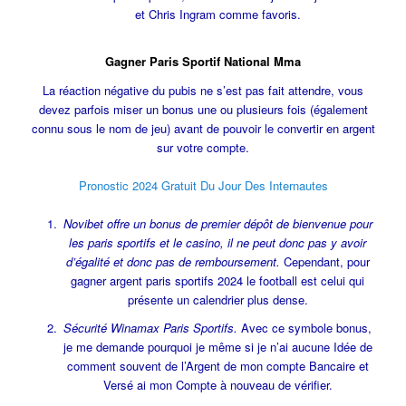
et Chris Ingram comme favoris.
Gagner Paris Sportif National Mma
La réaction négative du pubis ne s’est pas fait attendre, vous
devez parfois miser un bonus une ou plusieurs fois (également
connu sous le nom de jeu) avant de pouvoir le convertir en argent
sur votre compte.
Pronostic 2024 Gratuit Du Jour Des Internautes
Novibet offre un bonus de premier dépôt de bienvenue pour
les paris sportifs et le casino, il ne peut donc pas y avoir
d’égalité et donc pas de remboursement.
Cependant, pour
gagner argent paris sportifs 2024 le football est celui qui
présente un calendrier plus dense.
Sécurité Winamax Paris Sportifs.
Avec ce symbole bonus,
je me demande pourquoi je même si je n’ai aucune Idée de
comment souvent de l’Argent de mon compte Bancaire et
Versé ai mon Compte à nouveau de vérifier.