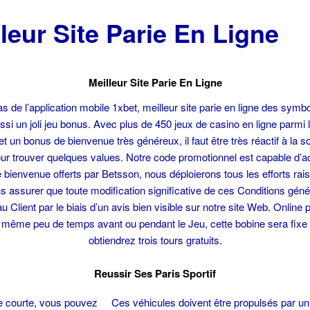
leur Site Parie En Ligne
Meilleur Site Parie En Ligne
s de l’application mobile 1xbet, meilleur site parie en ligne des symbo
ussi un joli jeu bonus. Avec plus de 450 jeux de casino en ligne parmi
et un bonus de bienvenue très généreux, il faut être très réactif à la s
ur trouver quelques values. Notre code promotionnel est capable d’ac
 bienvenue offerts par Betsson, nous déploierons tous les efforts rai
s assurer que toute modification significative de ces Conditions géné
au Client par le biais d’un avis bien visible sur notre site Web. Online p
l même peu de temps avant ou pendant le Jeu, cette bobine sera fixe
obtiendrez trois tours gratuits.
Reussir Ses Paris Sportif
te courte, vous pouvez
Ces véhicules doivent être propulsés par un