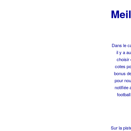
Meil
Dans le ca
il y a a
choisir 
cotes po
bonus de
pour nou
notifiée 
footbal
Sur la pis